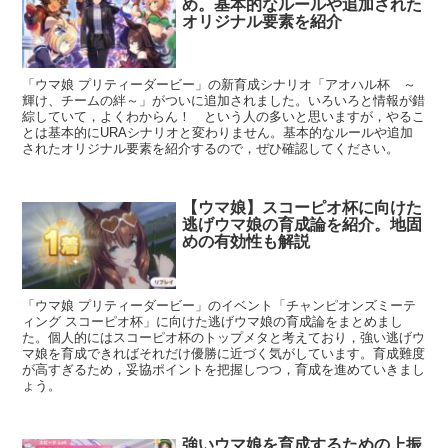
め。基本的なルールや追加された
オリジナル要素を紹介
「ウマ娘 プリティーダービー」の新育成シナリオ「アオハル杯 ～
輝け、チームの絆～」がついに追加されました。いろいろと情報が錯
綜していて，よくわからん！ という人の多いと思いますが，やるこ
とは基本的にURAシナリオと変わりません。基本的なルールや追加
されたオリジナル要素を紹介するので，ぜひ確認してください。
【ウマ娘】スコーピオ杯に向けた
逃げウマ娘の育成論を紹介。地固
めの有効性も解説
「ウマ娘 プリティーダービー」のイベント「チャンピオンズミーテ
ィング スコーピオ杯」に向けた逃げウマ娘の育成論をまとめまし
た。個人的にはスコーピオ杯のトップメタと考えており，強い逃げウ
マ娘を育成できればそれだけ優勝に近づく気がしています。育成難度
が高すぎるため，妥協ポイントを把握しつつ，育成を進めていきまし
ょう。
強いウマ娘を育成するための上振