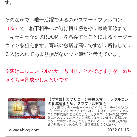
す。
そのなかでも唯一活躍できるのがスマートファルコン
（※）
で，格下相手への逃げ切り勝ちや，最終直線まで
「キラキラ☆STARDOM」を温存することによるイージー
ウィンを狙えます。育成の敷居は高いですが，所持してい
る人は入れてあまり損がないウマ娘だと考えています。
※逃げエルコンドルパサーも同じことができますが，めち
ゃくちゃ育成がしんどいです
【ウマ娘】カプリコーン杯用スマートファルコン
の育成論まとめ。スマファル対策も
「ウマ娘 プリティーダービー」のイベント「チャンピオン
ズミーティング カプリコーン杯」に向けたスマートファル
コンの育成論をまとめました。カプリコーン杯の逃げウマ
娘は＝スマファルみたいな構図になっています。目標ステ
ータスや重要スキルなどをまとめると共に，採用しない場
合の対策もまとめるので，ぜひ確認してください。
owadablog.com
2022.01.15