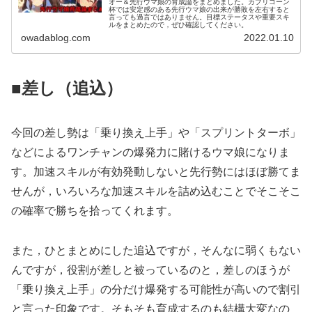
オー＆先行ウマ娘の育成論をまとめました。カプリコーン
杯では安定感のある先行ウマ娘の出来が勝敗を左右すると
言っても過言ではありません。目標ステータスや重要スキ
ルをまとめたので，ぜひ確認してください。
owadablog.com
2022.01.10
■差し（追込）
今回の差し勢は「乗り換え上手」や「スプリントターボ」
などによるワンチャンの爆発力に賭けるウマ娘になりま
す。加速スキルが有効発動しないと先行勢にはほぼ勝てま
せんが，いろいろな加速スキルを詰め込むことでそこそこ
の確率で勝ちを拾ってくれます。
また，ひとまとめにした追込ですが，そんなに弱くもない
んですが，役割が差しと被っているのと，差しのほうが
「乗り換え上手」の分だけ爆発する可能性が高いので割引
と言った印象です。そもそも育成するのも結構大変なの