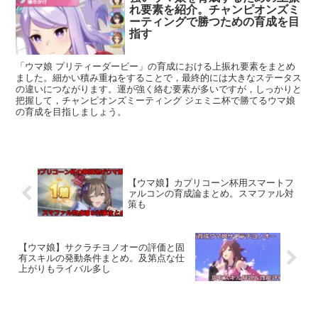
れ要素を紹介。チャンピオンズミ
ーティングで勝つための育成を目
指す
「ウマ娘 プリティーダービー」の育成における上振れ要素をまとめ
ました。細かい積み重ねをすることで，最終的には大きなステータス
の違いにつながります。運が強く絡む要素が多いですが，しっかりと
把握して，チャンピオンズミーティング ジェミニ杯で勝てるウマ娘
の育成を目指しましょう。
【ウマ娘】カプリコーン杯用スマートフ
ァルコンの育成論まとめ。スマファル対
策も
【ウマ娘】サクラチヨノオーの評価と固
有スキルの発動条件まとめ。及第点な仕
上がりもライバル多し