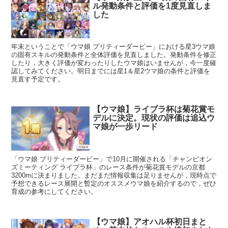
ル発動条件と評価を1度見直しま
した
年末ということで「ウマ娘 プリティーダービー」における星3ウマ娘
の固有スキルの発動条件と全体評価を見直しました。発動条件を修正
したり，大きく評価が変わったりしたウマ娘はいませんが，今一度確
認してみてください。明日までには星1＆星2ウマ娘の条件と評価を
見直す予定です。
【ウマ娘】ライブラ杯は菊花賞モ
デルに決定。現状の評価は追込ウ
マ娘が一歩リード
「ウマ娘 プリティーダービー」で10月に開催される「チャンピオン
ズミーティング ライブラ杯」のレース条件が菊花賞モデルの京都
3200mに決まりました。まだまだ情報収集は足りませんが，現時点で
予想できるレース展開と暫定のオススメウマ娘を紹介するので，ぜひ
育成の参考にしてください。
【ウマ娘】アオハル杯初日まと