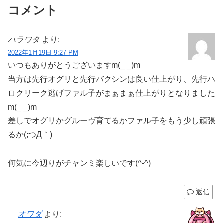
コメント
ハラワタ
より:
2022年1月19日 9:27 PM
いつもありがとうございますm(_ _)m
当方は先行オグリと先行バクシンは良い仕上がり、先行ハ
ロクリーク逃げファル子がまぁまぁ仕上がりとなりました
m(_ _)m
差しでオグリかグルーヴ育てるかファル子をもう少し頑張
るか(;つД｀)
何気に今辺りがチャンミ楽しいです(^-^)
返信
オワダ
より: