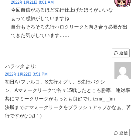
2022年1月21日 8:01 AM
今回自信があるほど先行仕上げたほうがいいな
ぁって感触がしていますね
自分もそろそろ先行ハロクリークと向き合う必要が出
てきた気がしています……
返信
ハラワタ
より:
2022年1月22日 3:51 PM
初日A+ファルコ、S先行オグリ、S先行バクシ
ン、Aマミークリークで各々15戦したところ勝率、連対率
共にマミークリークがもっとも良好でしたm(_ _)m
決勝までにマミークリークをブラッシュアップかなぁ、苦
行ですが(;つД｀)
返信