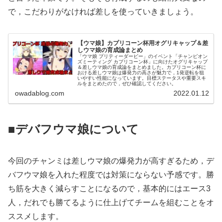
で，こだわりがなければ差しを使っていきましょう。
【ウマ娘】カプリコーン杯用オグリキャップ＆差
しウマ娘の育成論まとめ
「ウマ娘 プリティーダービー」のイベント「チャンピオン
ズミーティング カプリコーン杯」に向けたオグリキャップ
＆差しウマ娘の育成論をまとめました。カプリコーン杯に
おける差しウマ娘は爆発力の高さが魅力で，1発逆転を狙
いやすい性能になっています。目標ステータスや重要スキ
ルをまとめたので，ぜひ確認してください。
owadablog.com
2022.01.12
■デバフウマ娘について
今回のチャンミは差しウマ娘の爆発力が高すぎるため，デ
バフウマ娘を入れた程度では対策にならない予感です。勝
ち筋を大きく減らすことになるので，基本的にはエース3
人，だれでも勝てるように仕上げてチームを組むことをオ
ススメします。