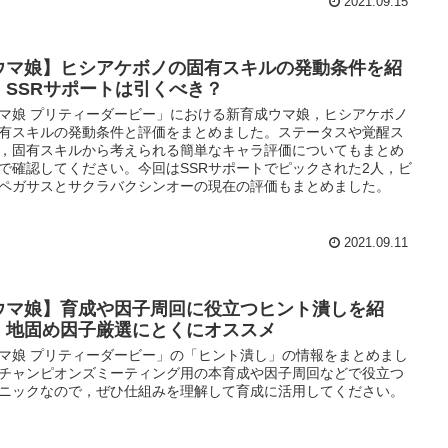
2021.09.15
ウマ娘】ヒシアケボノの固有スキルの発動条件を紹
。SSRサポートは引くべき？
マ娘 プリティーダービー」における新育成ウマ娘，ヒシアケボノ
有スキルの発動条件と評価をまとめました。ステータスや覚醒ス
，固有スキルから考えられる簡単なキャラ評価についてもまとめ
で確認してください。今回はSSRサポートでピックされた2人，ビ
ペガサスとサクラバクシンオーの現在の評価もまとめました。
2021.09.11
ウマ娘】育成や因子周回に役立つヒント潰しを紹
。地固め因子厳選にとくにオススメ
マ娘 プリティーダービー」の「ヒント潰し」の情報をまとめまし
チャンピオンズミーティング用の本育成や因子周回などで役立つ
ニックなので，ぜひ仕組みを理解して育成に活用してください。