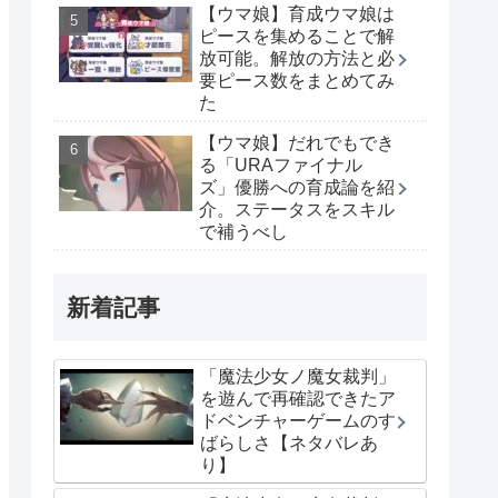
【ウマ娘】育成ウマ娘は
ピースを集めることで解
放可能。解放の方法と必
要ピース数をまとめてみ
た
【ウマ娘】だれでもでき
る「URAファイナル
ズ」優勝への育成論を紹
介。ステータスをスキル
で補うべし
新着記事
「魔法少女ノ魔女裁判」
を遊んで再確認できたア
ドベンチャーゲームのす
ばらしさ【ネタバレあ
り】