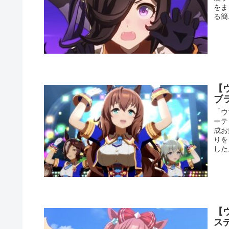
をま
る簡
【
ブ
「ウ
ーテ
成お
りを
した
【
ス