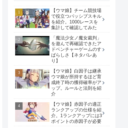
【ウマ娘】チーム競技場
で役立つパッシブスキル
を紹介。1000レースを
集計して確認してみた
「魔法少女ノ魔女裁判」
を遊んで再確認できたア
ドベンチャーゲームのす
ばらしさ【ネタバレあ
り】
【ウマ娘】白因子は継承
ウマ娘が所持するほど育
成終了時の獲得確率がア
ップ。ルールと法則を紹
介
【ウマ娘】赤因子の適正
ランクアップの仕様を紹
介。1ランクアップには3
ポイントの赤因子が必要