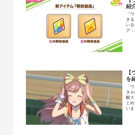
【
紹
「ウ
きる
いる
グ，
【
を
「ウ
タル
醒ス
とめ
いま