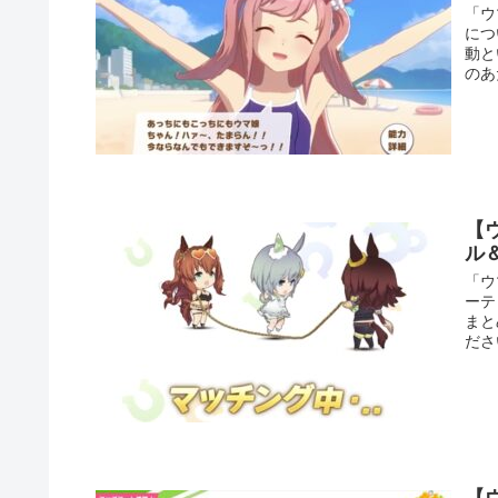
「ウ
につ
動と
のあ
【
ル
「ウ
ーテ
まと
ださ