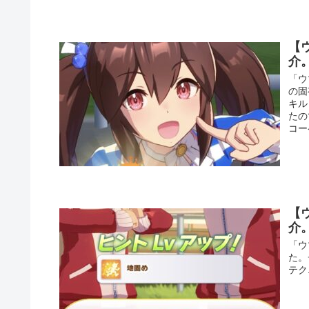
【
介
「ウ
の固
キル
たの
コー
【
介
「ウ
た。
テク