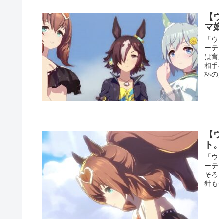
【
マ
「ウ
ーテ
は育
相手
杯の
【
ト
「ウ
ーテ
そろ
針も