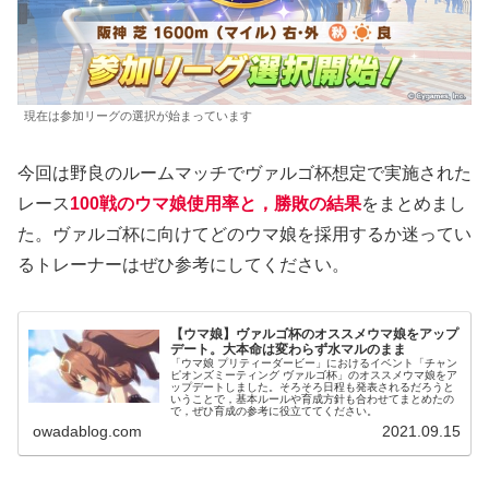
現在は参加リーグの選択が始まっています
今回は野良のルームマッチでヴァルゴ杯想定で実施された
レース
100戦のウマ娘使用率と，勝敗の結果
をまとめまし
た。ヴァルゴ杯に向けてどのウマ娘を採用するか迷ってい
るトレーナーはぜひ参考にしてください。
【ウマ娘】ヴァルゴ杯のオススメウマ娘をアップ
デート。大本命は変わらず水マルのまま
「ウマ娘 プリティーダービー」におけるイベント「チャン
ピオンズミーティング ヴァルゴ杯」のオススメウマ娘をア
ップデートしました。そろそろ日程も発表されるだろうと
いうことで，基本ルールや育成方針も合わせてまとめたの
で，ぜひ育成の参考に役立ててください。
owadablog.com
2021.09.15