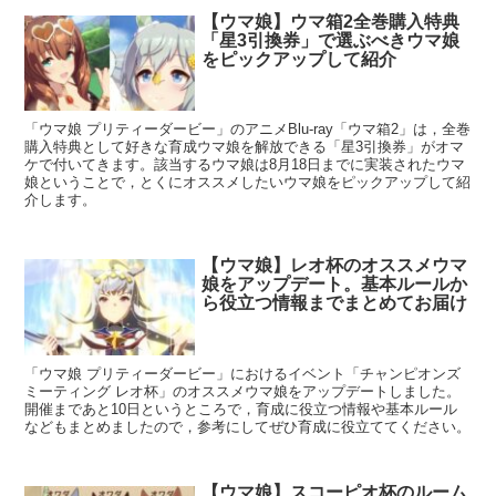
【ウマ娘】ウマ箱2全巻購入特典
「星3引換券」で選ぶべきウマ娘
をピックアップして紹介
「ウマ娘 プリティーダービー」のアニメBlu-ray「ウマ箱2」は，全巻
購入特典として好きな育成ウマ娘を解放できる「星3引換券」がオマ
ケで付いてきます。該当するウマ娘は8月18日までに実装されたウマ
娘ということで，とくにオススメしたいウマ娘をピックアップして紹
介します。
【ウマ娘】レオ杯のオススメウマ
娘をアップデート。基本ルールか
ら役立つ情報までまとめてお届け
「ウマ娘 プリティーダービー」におけるイベント「チャンピオンズ
ミーティング レオ杯」のオススメウマ娘をアップデートしました。
開催まであと10日というところで，育成に役立つ情報や基本ルール
などもまとめましたので，参考にしてぜひ育成に役立ててください。
【ウマ娘】スコーピオ杯のルーム