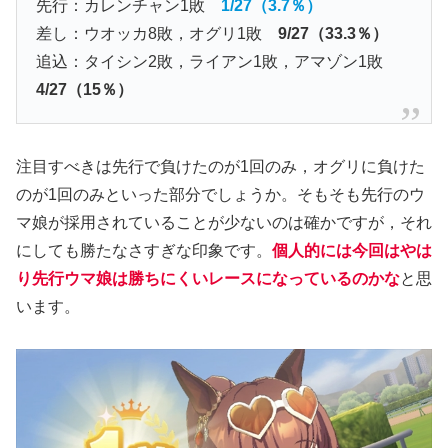
先行：カレンチャン1敗
1/27（3.7％）
差し：ウオッカ8敗，オグリ1敗
9/27（33.3％）
追込：タイシン2敗，ライアン1敗，アマゾン1敗
4/27（15％）
注目すべきは先行で負けたのが1回のみ，オグリに負けた
のが1回のみといった部分でしょうか。そもそも先行のウ
マ娘が採用されていることが少ないのは確かですが，それ
にしても勝たなさすぎな印象です。
個人的には今回はやは
り先行ウマ娘は勝ちにくいレースになっているのかな
と思
います。