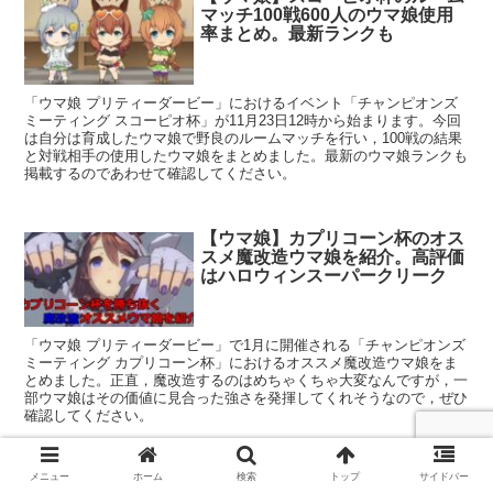
マッチ100戦600人のウマ娘使用
率まとめ。最新ランクも
「ウマ娘 プリティーダービー」におけるイベント「チャンピオンズ
ミーティング スコーピオ杯」が11月23日12時から始まります。今回
は自分は育成したウマ娘で野良のルームマッチを行い，100戦の結果
と対戦相手の使用したウマ娘をまとめました。最新のウマ娘ランクも
掲載するのであわせて確認してください。
【ウマ娘】カプリコーン杯のオス
スメ魔改造ウマ娘を紹介。高評価
はハロウィンスーパークリーク
「ウマ娘 プリティーダービー」で1月に開催される「チャンピオンズ
ミーティング カプリコーン杯」におけるオススメ魔改造ウマ娘をま
とめました。正直，魔改造するのはめちゃくちゃ大変なんですが，一
部ウマ娘はその価値に見合った強さを発揮してくれそうなので，ぜひ
確認してください。
メニュー
ホーム
検索
トップ
サイドバー
【ウマ娘】レース後の選択肢には