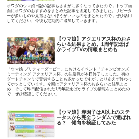
オワダのウマ娘日記の記事もさすがに多くなってきたので，トップ画
面にオワダのおすすめをまとめた記事を固定してみました。リピータ
ーが多いものや見逃さないほうがいいものをまとめたので，ぜひ活用
してください。今後も定期的に追加していきます。
【ウマ娘】アクエリアス杯のおさ
らい＆結果まとめ。1周年記念ぱ
かライブTVの情報まとめも
「ウマ娘 プリティーダービー」におけるイベント「チャンピオンズ
ミーティング アクエリアス杯」の決勝戦が本日終了しました。初の
ダートチャンミで苦労することも多かったですが，とりあえず終わっ
てホッとしています。今回はアクエリアス杯のおさらいと結果まと
め，そして昨日配信された1周年記念ぱかライブの情報をまとめたの
で，ぜひ確認してください。
【ウマ娘】赤因子はA以上のステ
ータスから完全ランダムで選ばれ
る？ 傾向を検証してみた