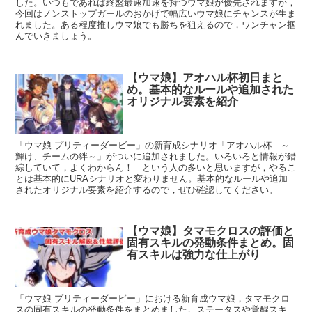
した。いつもであれば終盤最速加速を持つウマ娘が優先されますが，
今回はノンストップガールのおかげで幅広いウマ娘にチャンスが生ま
れました。ある程度推しウマ娘でも勝ちを狙えるので，ワンチャン掴
んでいきましょう。
【ウマ娘】アオハル杯初日まと
め。基本的なルールや追加された
オリジナル要素を紹介
「ウマ娘 プリティーダービー」の新育成シナリオ「アオハル杯 ～
輝け、チームの絆～」がついに追加されました。いろいろと情報が錯
綜していて，よくわからん！ という人の多いと思いますが，やるこ
とは基本的にURAシナリオと変わりません。基本的なルールや追加
されたオリジナル要素を紹介するので，ぜひ確認してください。
【ウマ娘】タマモクロスの評価と
固有スキルの発動条件まとめ。固
有スキルは強力な仕上がり
「ウマ娘 プリティーダービー」における新育成ウマ娘，タマモクロ
スの固有スキルの発動条件をまとめました。ステータスや覚醒スキ