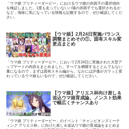
「ウマ娘 プリティーダービー」におけるウマ娘の赤因子の選択傾向
を検証しました。1度も走っていないバ場の赤因子でも選択されるか
など，地味に気になっている情報も記載するので，ぜひ確認してくだ
さい。
【ウマ娘】2月24日実施バランス
調整まとめその①。固有スキル変
更点まとめ
「ウマ娘 プリティーダービー」において2月24日に実施された大型ア
ップデートの内容をまとめました。すべてを網羅するととんでもない
量になるので，まずは固有スキル編から。なかには評価がガラッと変
わっているウマ娘もいるので，ぜひ確認してください。
【ウマ娘】アリエス杯向け差し＆
追込ウマ娘育成論。ノンスト効果
で幅広くチャンスあり
「ウマ娘 プリティーダービー」のイベント「チャンピオンズミーテ
ィング アリエス杯」に向けた差し＆追込ウマ娘の育成論をまとめま