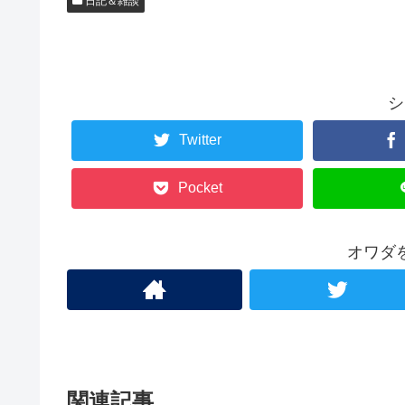
日記＆雑談
シ
Twitter
Pocket
オワダ
関連記事