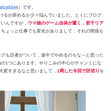
lice8544
）です。
続けるか辞めるか少々悩んでいました。とくにブログ
ないんですが，
ウマ娘のゲーム自体が重く，若干リア
。ちょっと仕事でも変化がありまして，それの関係も
ログも読者がついて，途中でやめるのもな～と思った
由の1つにあります。やりこみの中心がチャンミにな
大変すぎるなと思いまして，
1周した今回で区切り
を