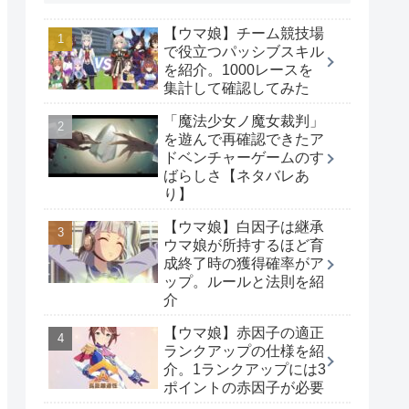
【ウマ娘】チーム競技場
で役立つパッシブスキル
を紹介。1000レースを
集計して確認してみた
「魔法少女ノ魔女裁判」
を遊んで再確認できたア
ドベンチャーゲームのす
ばらしさ【ネタバレあ
り】
【ウマ娘】白因子は継承
ウマ娘が所持するほど育
成終了時の獲得確率がア
ップ。ルールと法則を紹
介
【ウマ娘】赤因子の適正
ランクアップの仕様を紹
介。1ランクアップには3
ポイントの赤因子が必要