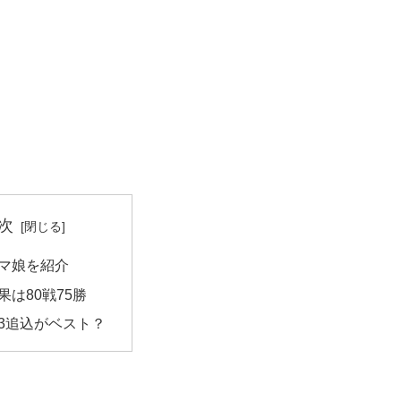
次
マ娘を紹介
果は80戦75勝
3追込がベスト？