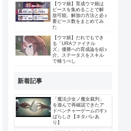
【ウマ娘】育成ウマ娘は
ピースを集めることで解
放可能。解放の方法と必
要ピース数をまとめてみ
た
【ウマ娘】だれでもでき
る「URAファイナル
ズ」優勝への育成論を紹
介。ステータスをスキル
で補うべし
新着記事
「魔法少女ノ魔女裁判」
を遊んで再確認できたア
ドベンチャーゲームのす
ばらしさ【ネタバレあ
り】