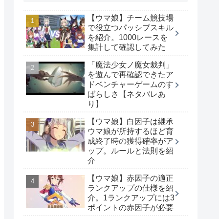
【ウマ娘】チーム競技場
で役立つパッシブスキル
を紹介。1000レースを
集計して確認してみた
「魔法少女ノ魔女裁判」
を遊んで再確認できたア
ドベンチャーゲームのす
ばらしさ【ネタバレあ
り】
【ウマ娘】白因子は継承
ウマ娘が所持するほど育
成終了時の獲得確率がア
ップ。ルールと法則を紹
介
【ウマ娘】赤因子の適正
ランクアップの仕様を紹
介。1ランクアップには3
ポイントの赤因子が必要