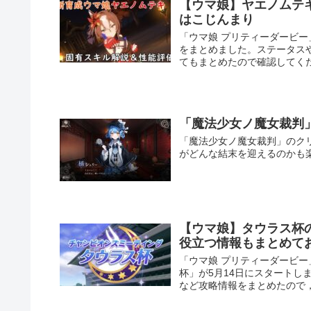
【ウマ娘】ヤエノムテ
はこじんまり
「ウマ娘 プリティーダービ
をまとめました。ステータス
てもまとめたので確認してく
「魔法少女ノ魔女裁判
「魔法少女ノ魔女裁判」のク
がどんな結末を迎えるのかも
【ウマ娘】タウラス杯
役立つ情報もまとめて
「ウマ娘 プリティーダービ
杯」が5月14日にスタート
など攻略情報をまとめたので