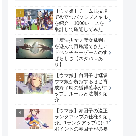
【ウマ娘】チーム競技場
で役立つパッシブスキル
を紹介。1000レースを
集計して確認してみた
「魔法少女ノ魔女裁判」
を遊んで再確認できたア
ドベンチャーゲームのす
ばらしさ【ネタバレあ
り】
【ウマ娘】白因子は継承
ウマ娘が所持するほど育
成終了時の獲得確率がア
ップ。ルールと法則を紹
介
【ウマ娘】赤因子の適正
ランクアップの仕様を紹
介。1ランクアップには3
ポイントの赤因子が必要