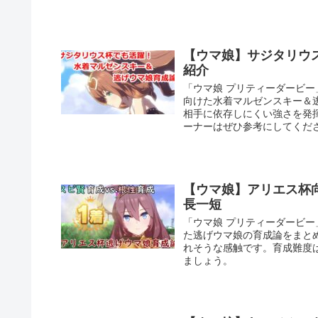
【ウマ娘】サジタリウ
紹介
「ウマ娘 プリティーダービ
向けた水着マルゼンスキー＆
相手に依存しにくい強さを発
ーナーはぜひ参考にしてくだ
【ウマ娘】アリエス杯向
長一短
「ウマ娘 プリティーダービ
た逃げウマ娘の育成論をまと
れそうな感触です。育成難度
ましょう。