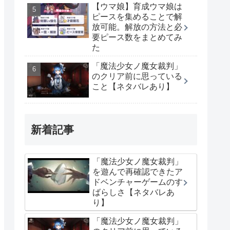
【ウマ娘】育成ウマ娘は
ピースを集めることで解
放可能。解放の方法と必
要ピース数をまとめてみ
た
「魔法少女ノ魔女裁判」
のクリア前に思っている
こと【ネタバレあり】
新着記事
「魔法少女ノ魔女裁判」
を遊んで再確認できたア
ドベンチャーゲームのす
ばらしさ【ネタバレあ
り】
「魔法少女ノ魔女裁判」