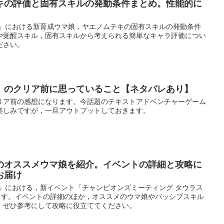
キの評価と固有スキルの発動条件まとめ。性能的に
ー」における新育成ウマ娘，ヤエノムテキの固有スキルの発動条件
や覚醒スキル，固有スキルから考えられる簡単なキャラ評価につい
ださい。
」のクリア前に思っていること【ネタバレあり】
リア前の感想になります。今話題のテキストアドベンチャーゲーム
楽しみですが，一旦アウトプットしておきます。
のオススメウマ娘を紹介。イベントの詳細と攻略に
お届け
ー」における，新イベント「チャンピオンズミーティング タウラス
します。イベントの詳細のほか，オススメのウマ娘やパッシブスキル
，ぜひ参考にして攻略に役立ててください。