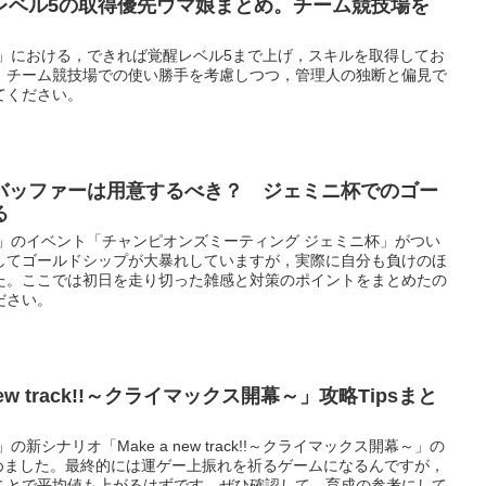
レベル5の取得優先ウマ娘まとめ。チーム競技場を
ー」における，できれば覚醒レベル5まで上げ，スキルを取得してお
。チーム競技場での使い勝手を考慮しつつ，管理人の独断と偏見で
てください。
バッファーは用意するべき？ ジェミニ杯でのゴー
る
ー」のイベント「チャンピオンズミーティング ジェミニ杯」がつい
してゴールドシップが大暴れしていますが，実際に自分も負けのほ
た。ここでは初日を走り切った雑感と対策のポイントをまとめたの
ださい。
ew track!!～クライマックス開幕～」攻略Tipsまと
新シナリオ「Make a new track!!～クライマックス開幕～」の
とめました。最終的には運ゲー上振れを祈るゲームになるんですが，
ことで平均値も上がるはずです。ぜひ確認して，育成の参考にして