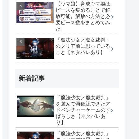
【ウマ娘】育成ウマ娘は
ピースを集めることで解
放可能。解放の方法と必
要ピース数をまとめてみ
た
「魔法少女ノ魔女裁判」
のクリア前に思っている
こと【ネタバレあり】
新着記事
「魔法少女ノ魔女裁判」
を遊んで再確認できたア
ドベンチャーゲームのす
ばらしさ【ネタバレあ
り】
「魔法少女ノ魔女裁判」