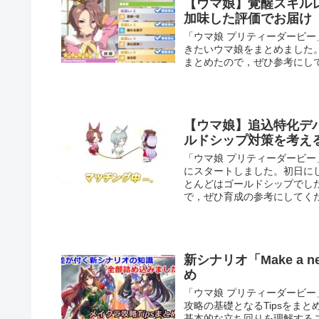
【ウマ娘】覚醒スキル
加味した評価でお届け
「ウマ娘 プリティーダービ
きたいウマ娘をまとめました
まとめたので，ぜひ参考にし
【ウマ娘】追込特化デ
ルドシップ対策を考え
「ウマ娘 プリティーダービ
にスタートしました。初日に
とんどはゴールドシップでし
で，ぜひ育成の参考にしてく
新シナリオ「Make a n
め
「ウマ娘 プリティーダービー」の
攻略の基礎となるTipsをま
基本的な立ち回りを理解する