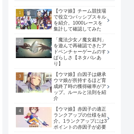
【ウマ娘】チーム競技場
で役立つパッシブスキル
を紹介。1000レースを
集計して確認してみた
「魔法少女ノ魔女裁判」
を遊んで再確認できたア
ドベンチャーゲームのす
ばらしさ【ネタバレあ
り】
【ウマ娘】白因子は継承
ウマ娘が所持するほど育
成終了時の獲得確率がア
ップ。ルールと法則を紹
介
【ウマ娘】赤因子の適正
ランクアップの仕様を紹
介。1ランクアップには3
ポイントの赤因子が必要