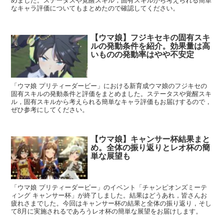
めました。ステータスや覚醒スキル，固有スキルから考えられる簡単
なキャラ評価についてもまとめたので確認してください。
【ウマ娘】フジキセキの固有スキ
ルの発動条件を紹介。効果量は高
いものの発動率はやや不安定
「ウマ娘 プリティーダービー」における新育成ウマ娘のフジキセの
固有スキルの発動条件と評価をまとめました。ステータスや覚醒スキ
ル，固有スキルから考えられる簡単なキャラ評価もお届けするので，
ぜひ参考にしてください。
【ウマ娘】キャンサー杯結果まと
め。全体の振り返りとレオ杯の簡
単な展望も
「ウマ娘 プリティーダービー」のイベント「チャンピオンズミーテ
ィング キャンサー杯」が終了しました。結果はどうあれ，皆さんお
疲れさまでした。今回はキャンサー杯の結果と全体の振り返り，そし
て8月に実施されるであろうレオ杯の簡単な展望をお届けします。