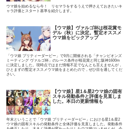
ウマ娘を始めるなら今！ リセマラをするうえで押さえておきたいキ
ャラ評価とスタート基準を紹介します。
【ウマ娘】ヴァルゴ杯は桜花賞モ
デル（秋）に決定。暫定オススメ
ウマ娘をピックアップ
「ウマ娘 プリティーダービー」で9月に開催される「チャンピオンズ
ミーティング ヴァルゴ杯」のレース条件が桜花賞と同じ阪神1600m
に決定しました。現時点ではまだ情報不足でなんとも言えませんが，
ひとまずの暫定オススメウマ娘をまとめたので，ぜひ目を通してくだ
さい。
【ウマ娘】星1＆星2ウマ娘の固有
スキル発動条件と評価を見直しま
した。本日の更新情報も
年末ということで「ウマ娘 プリティーダービー」における星1＆星2
ウマ娘の固有スキルの発動条件と全体評価を見直しました。発動条件
を修正したり，大きく評価が変わったりしたウマ娘はいませんが，今