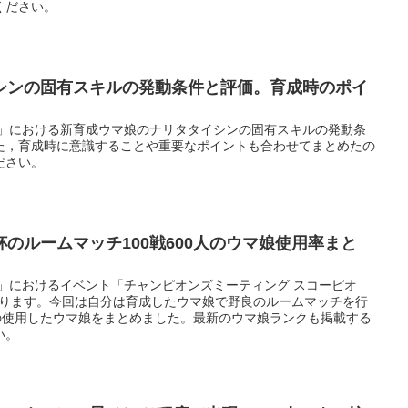
ください。
シンの固有スキルの発動条件と評価。育成時のポイ
ー」における新育成ウマ娘のナリタタイシンの固有スキルの発動条
た，育成時に意識することや重要なポイントも合わせてまとめたの
ださい。
のルームマッチ100戦600人のウマ娘使用率まと
」におけるイベント「チャンピオンズミーティング スコーピオ
始まります。今回は自分は育成したウマ娘で野良のルームマッチを行
手の使用したウマ娘をまとめました。最新のウマ娘ランクも掲載する
い。