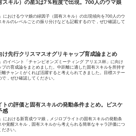
スキル）の星3は7％程度で出現。700人のウマ娘
」におけるウマ娘の緑因子（固有スキル）の出現傾向を700人のウ
スキルのレベルごとの振り分けなども記載するので，ぜひ確認して
向け先行クリスマスオグリキャップ育成論まとめ
ー」のイベント「チャンピオンズミーティング アリエス杯」に向け
ップの育成論をまとめました。中距離に適した固有スキルを所持す
距離チャンミがくれば活躍すると考えられてきました。目標ステー
ので，ぜひ確認してください。
イトの評価と固有スキルの発動条件まとめ。ピスケ
予感
ー」における新育成ウマ娘，メジロブライトの固有スキルの発動条
スや覚醒スキル，固有スキルから考えられる簡単なキャラ評価につ
ください。