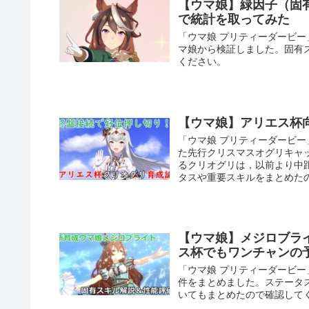
【ウマ娘】緑因子（固有
で統計を取ってみた
「ウマ娘 プリティーダービー
マ娘から検証しました。固有
ください。
【ウマ娘】アリエス杯
「ウマ娘 プリティーダービ
た先行クリスマスオグリキャ
るクリオグリは，以前より中
タスや重要スキルをまとめた
【ウマ娘】メジロブラ
ス杯でもワンチャンの
「ウマ娘 プリティーダービ
件をまとめました。ステータ
いてもまとめたので確認して