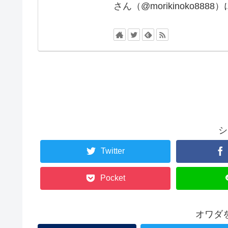
さん（@morikinoko88
シ
Twitter
Pocket
オワダ