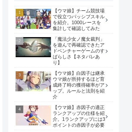
【ウマ娘】チーム競技場
で役立つパッシブスキル
を紹介。1000レースを
集計して確認してみた
「魔法少女ノ魔女裁判」
を遊んで再確認できたア
ドベンチャーゲームのす
ばらしさ【ネタバレあ
り】
【ウマ娘】白因子は継承
ウマ娘が所持するほど育
成終了時の獲得確率がア
ップ。ルールと法則を紹
介
【ウマ娘】赤因子の適正
ランクアップの仕様を紹
介。1ランクアップには3
ポイントの赤因子が必要