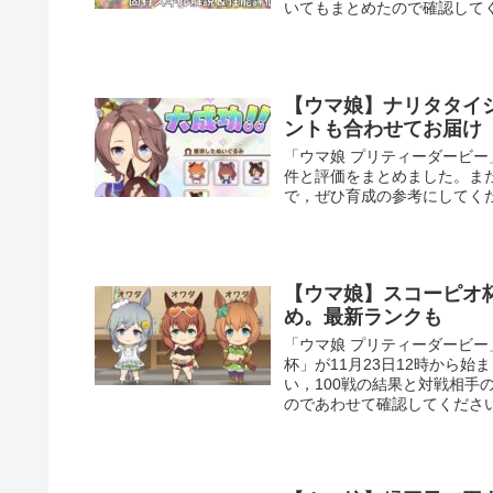
いてもまとめたので確認して
【ウマ娘】ナリタタイ
ントも合わせてお届け
「ウマ娘 プリティーダービ
件と評価をまとめました。ま
で，ぜひ育成の参考にしてく
【ウマ娘】スコーピオ杯
め。最新ランクも
「ウマ娘 プリティーダービー
杯」が11月23日12時から
い，100戦の結果と対戦相
のであわせて確認してくださ