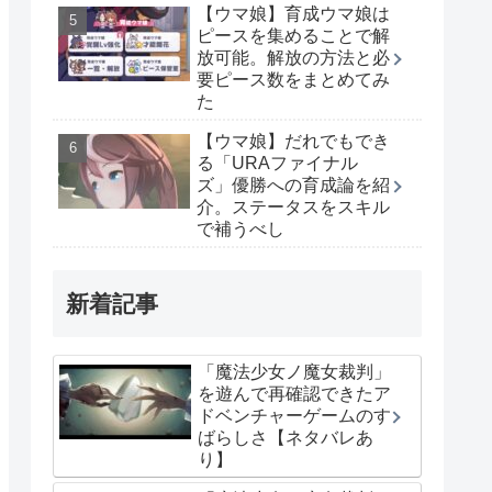
【ウマ娘】育成ウマ娘は
ピースを集めることで解
放可能。解放の方法と必
要ピース数をまとめてみ
た
【ウマ娘】だれでもでき
る「URAファイナル
ズ」優勝への育成論を紹
介。ステータスをスキル
で補うべし
新着記事
「魔法少女ノ魔女裁判」
を遊んで再確認できたア
ドベンチャーゲームのす
ばらしさ【ネタバレあ
り】