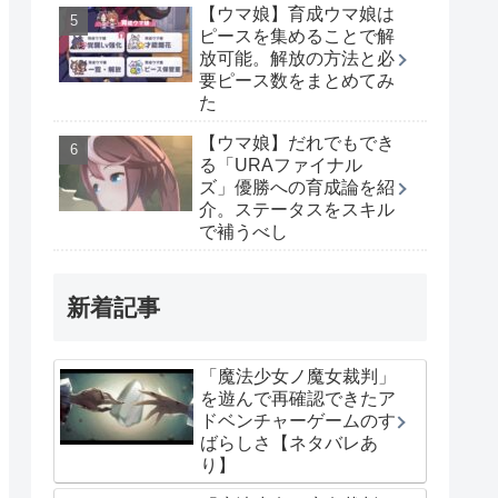
【ウマ娘】育成ウマ娘は
ピースを集めることで解
放可能。解放の方法と必
要ピース数をまとめてみ
た
【ウマ娘】だれでもでき
る「URAファイナル
ズ」優勝への育成論を紹
介。ステータスをスキル
で補うべし
新着記事
「魔法少女ノ魔女裁判」
を遊んで再確認できたア
ドベンチャーゲームのす
ばらしさ【ネタバレあ
り】