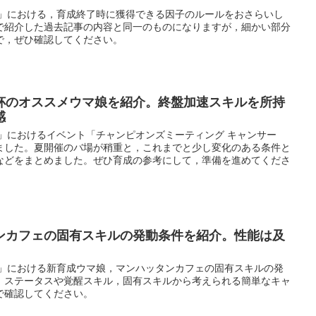
ー」における，育成終了時に獲得できる因子のルールをおさらいし
で紹介した過去記事の内容と同一のものになりますが，細かい部分
で，ぜひ確認してください。
杯のオススメウマ娘を紹介。終盤加速スキルを所持
感
」におけるイベント「チャンピオンズミーティング キャンサー
ました。夏開催のバ場が稍重と，これまでと少し変化のある条件と
などをまとめました。ぜひ育成の参考にして，準備を進めてくださ
ンカフェの固有スキルの発動条件を紹介。性能は及
ー」における新育成ウマ娘，マンハッタンカフェの固有スキルの発
。ステータスや覚醒スキル，固有スキルから考えられる簡単なキャ
で確認してください。