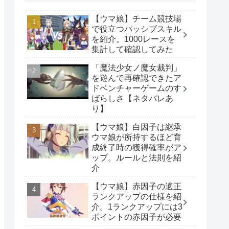
【ウマ娘】チーム競技場
で役立つパッシブスキル
を紹介。1000レースを
集計して確認してみた
「魔法少女ノ魔女裁判」
を遊んで再確認できたア
ドベンチャーゲームのす
ばらしさ【ネタバレあ
り】
【ウマ娘】白因子は継承
ウマ娘が所持するほど育
成終了時の獲得確率がア
ップ。ルールと法則を紹
介
【ウマ娘】赤因子の適正
ランクアップの仕様を紹
介。1ランクアップには3
ポイントの赤因子が必要