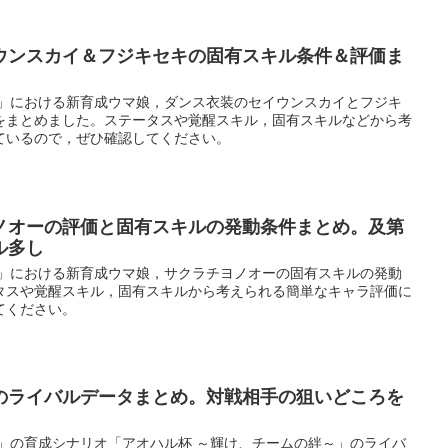
ウンスカイ＆フジキセキの固有スキル条件＆評価ま
ー」における新育成ウマ娘，ダンス衣装のセイウンスカイとフジキ
をまとめました。ステータスや覚醒スキル，固有スキルなどから考
ているので，ぜひ確認してください。
ノオーの評価と固有スキルの発動条件まとめ。及第
ル多し
ー」における新育成ウマ娘，サクラチヨノオーの固有スキルの発動
タスや覚醒スキル，固有スキルから考えられる簡単なキャラ評価に
てください。
のライバルデータまとめ。対戦相手の狙いどころを
ー」の育成シナリオ「アオハル杯 ～輝け、チームの絆～」のライバ