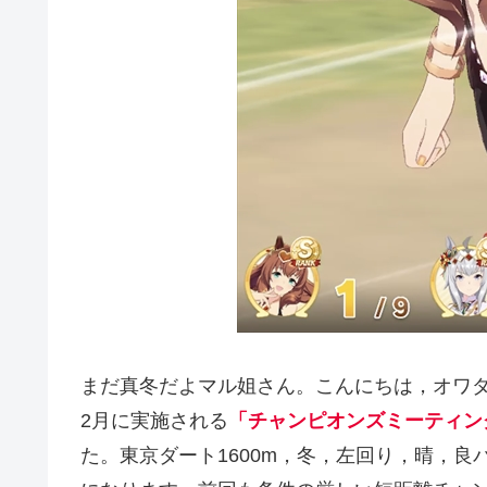
まだ真冬だよマル姐さん。こんにちは，オワ
2月に実施される
「チャンピオンズミーティン
た。東京ダート1600m，冬，左回り，晴，良