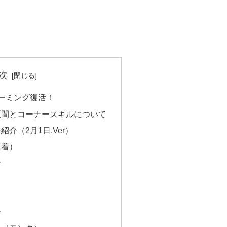
次
ーミング復活！
区間とコーナースキルについて
介（2月1日.Ver）
水着）
ン
ー