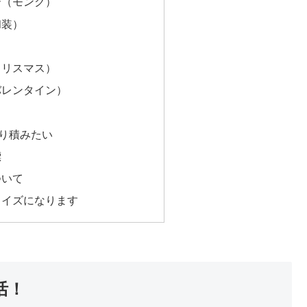
ー（モンク）
和装）
）
クリスマス）
バレンタイン）
り積みたい
標
ついて
ェイズになります
活！