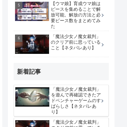
【ウマ娘】育成ウマ娘は
ピースを集めることで解
放可能。解放の方法と必
要ピース数をまとめてみ
た
「魔法少女ノ魔女裁判」
のクリア前に思っている
こと【ネタバレあり】
新着記事
「魔法少女ノ魔女裁判」
を遊んで再確認できたア
ドベンチャーゲームのす
ばらしさ【ネタバレあ
り】
「魔法少女ノ魔女裁判」