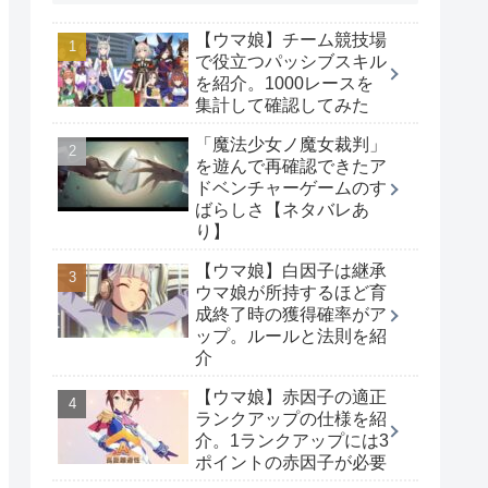
【ウマ娘】チーム競技場
で役立つパッシブスキル
を紹介。1000レースを
集計して確認してみた
「魔法少女ノ魔女裁判」
を遊んで再確認できたア
ドベンチャーゲームのす
ばらしさ【ネタバレあ
り】
【ウマ娘】白因子は継承
ウマ娘が所持するほど育
成終了時の獲得確率がア
ップ。ルールと法則を紹
介
【ウマ娘】赤因子の適正
ランクアップの仕様を紹
介。1ランクアップには3
ポイントの赤因子が必要