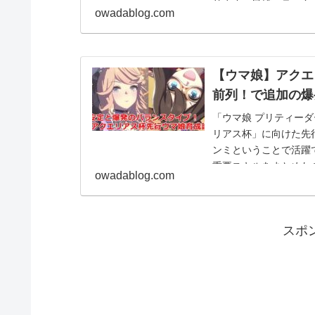
ります。目標ステータ
owadablog.com
めたので，ぜひ確認し
【ウマ娘】アクエ
前列！で追加の爆
「ウマ娘 プリティー
リアス杯」に向けた先
ンミということで活躍
重要スキルをまとめた
owadablog.com
スポ