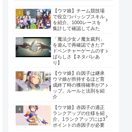
【ウマ娘】チーム競技場
で役立つパッシブスキル
を紹介。1000レースを
集計して確認してみた
「魔法少女ノ魔女裁判」
を遊んで再確認できたア
ドベンチャーゲームのす
ばらしさ【ネタバレあ
り】
【ウマ娘】白因子は継承
ウマ娘が所持するほど育
成終了時の獲得確率がア
ップ。ルールと法則を紹
介
【ウマ娘】赤因子の適正
ランクアップの仕様を紹
介。1ランクアップには3
ポイントの赤因子が必要