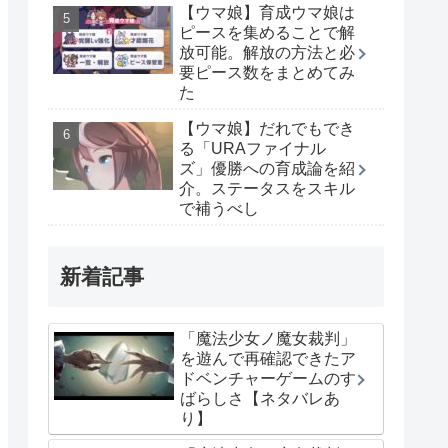
【ウマ娘】育成ウマ娘は
ピースを集めることで解
放可能。解放の方法と必
要ピース数をまとめてみ
た
【ウマ娘】だれでもでき
る「URAファイナル
ズ」優勝への育成論を紹
介。ステータスをスキル
で補うべし
新着記事
「魔法少女ノ魔女裁判」
を遊んで再確認できたア
ドベンチャーゲームのす
ばらしさ【ネタバレあ
り】