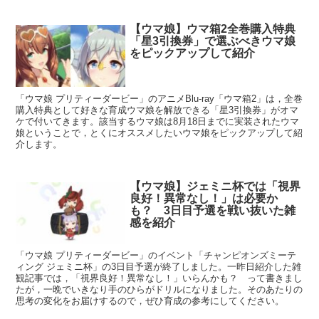
【ウマ娘】ウマ箱2全巻購入特典
「星3引換券」で選ぶべきウマ娘
をピックアップして紹介
「ウマ娘 プリティーダービー」のアニメBlu-ray「ウマ箱2」は，全巻
購入特典として好きな育成ウマ娘を解放できる「星3引換券」がオマ
ケで付いてきます。該当するウマ娘は8月18日までに実装されたウマ
娘ということで，とくにオススメしたいウマ娘をピックアップして紹
介します。
【ウマ娘】ジェミニ杯では「視界
良好！異常なし！」は必要か
も？ 3日目予選を戦い抜いた雑
感を紹介
「ウマ娘 プリティーダービー」のイベント「チャンピオンズミーテ
ィング ジェミニ杯」の3日目予選が終了しました。一昨日紹介した雑
観記事では，「視界良好！異常なし！」いらんかも？ って書きまし
たが，一晩でいきなり手のひらがドリルになりました。そのあたりの
思考の変化をお届けするので，ぜひ育成の参考にしてください。