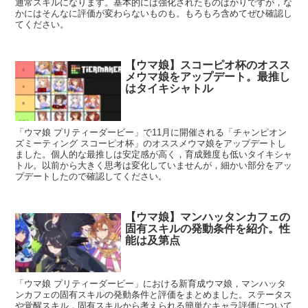
通常スキルになります。基本的には強化されたものばかりですが，な
かにはそんなに評価が変わらないものも。もろもろ含めてぜひ確認し
てください。
【ウマ娘】スコーピオ杯のオスス
メウマ娘をアップデート。最推し
はタイキシャトル
「ウマ娘 プリティーダービー」で11月に開催される「チャンピオン
ズミーティング スコーピオ杯」のオススメウマ娘をアップデートし
ました。個人的な最推しは安定感が高く，育成難度も低いタイキシャ
トル。以前から大きく思考は変化していませんが，細かい部分をアッ
プデートしたので確認してください。
【ウマ娘】マンハッタンカフェの
固有スキルの発動条件を紹介。性
能は及第点
「ウマ娘 プリティーダービー」における新育成ウマ娘，マンハッタ
ンカフェの固有スキルの発動条件と評価をまとめました。ステータス
や覚醒スキル，固有スキルから考えられる簡単なキャラ評価について