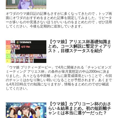
オワダのウマ娘日記の記事もさすがに多くなってきたので，トップ画
面にオワダのおすすめをまとめた記事を固定してみました。リピータ
ーが多いものや見逃さないほうがいいものをまとめたので，ぜひ活用
してください。今後も定期的に追加していきます。
【ウマ娘】アリエス杯基礎知識ま
とめ。コース解説に暫定ティアリ
スト，目標ステータスを紹介
「ウマ娘 プリティーダービー」で4月に開催される「チャンピオンズ
ミーティング アリエス杯」の条件が皐月賞想定の中山2000mに決ま
りました。久々となる中距離，さらに新育成環境ということで，今回
のチャンミはかなり険しい戦いになることが予想されます。あくまで
も4月2日時点での知識になりますが，情報をまとめたのでぜひ確認
してください。
【ウマ娘】カプリコーン杯のおさ
らい＆結果まとめ。初の短距離チ
ャンミは本当に運ゲーだった？