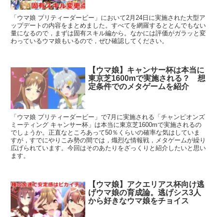
「ウマ娘 プリティーダービー」において2月24日に実施された大型ア
ップデートの内容をまとめました。すべてを網羅するととんでもない
量になるので，まずは固有スキル編から。なかには評価がガラッと変
わっているウマ娘もいるので，ぜひ確認してください。
【ウマ娘】キャンサー杯は本当に
東京芝1600mで実施される？ 想
定条件でのメタゲームを紹介
「ウマ娘 プリティーダービー」で7月に実施される「チャンピオンズ
ミーティング キャンサー杯」は本当に東京芝1600mで実施されるの
でしょうか。正直なところあって50％くらいの確率な気はしていま
すが，すでにやりこみ勢の間では，熾烈な情報戦，メタゲームが繰り
広げられています。今回はそのあたりをざっくりと紹介したいと思い
ます。
【ウマ娘】アクエリアス杯向け逃
げウマ娘の育成論。逃げシス3人
から好きなウマ娘をチョイス