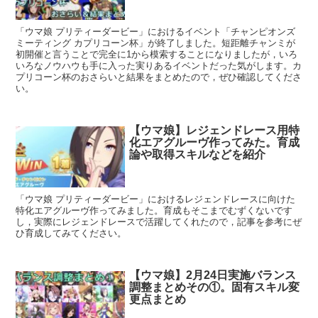
「ウマ娘 プリティーダービー」におけるイベント「チャンピオンズ
ミーティング カプリコーン杯」が終了しました。短距離チャンミが
初開催と言うことで完全に1から模索することになりましたが，いろ
いろなノウハウも手に入った実りあるイベントだった気がします。カ
プリコーン杯のおさらいと結果をまとめたので，ぜひ確認してくださ
い。
【ウマ娘】レジェンドレース用特
化エアグルーヴ作ってみた。育成
論や取得スキルなどを紹介
「ウマ娘 プリティーダービー」におけるレジェンドレースに向けた
特化エアグルーヴ作ってみました。育成もそこまでむずくないです
し，実際にレジェンドレースで活躍してくれたので，記事を参考にぜ
ひ育成してみてください。
【ウマ娘】2月24日実施バランス
調整まとめその①。固有スキル変
更点まとめ