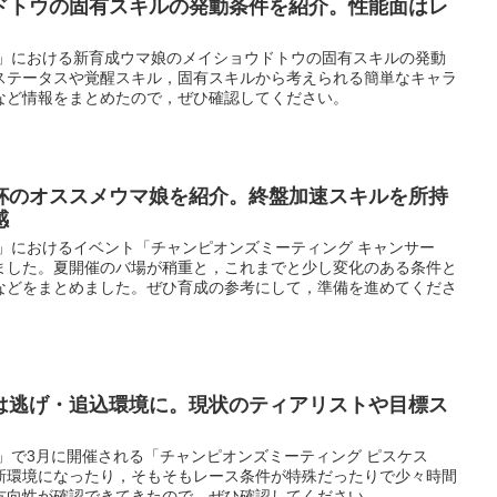
ドトウの固有スキルの発動条件を紹介。性能面はレ
ー」における新育成ウマ娘のメイショウドトウの固有スキルの発動
ステータスや覚醒スキル，固有スキルから考えられる簡単なキャラ
など情報をまとめたので，ぜひ確認してください。
杯のオススメウマ娘を紹介。終盤加速スキルを所持
感
」におけるイベント「チャンピオンズミーティング キャンサー
ました。夏開催のバ場が稍重と，これまでと少し変化のある条件と
などをまとめました。ぜひ育成の参考にして，準備を進めてくださ
は逃げ・追込環境に。現状のティアリストや目標ス
」で3月に開催される「チャンピオンズミーティング ピスケス
新環境になったり，そもそもレース条件が特殊だったりで少々時間
方向性が確認できてきたので，ぜひ確認してください。