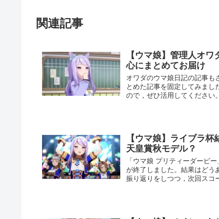
関連記事
【ウマ娘】管理人オワ
心にまとめてお届け
オワダのウマ娘日記の記事も
とめた記事を固定してみまし
ので，ぜひ活用してください
【ウマ娘】ライブラ杯
天皇賞秋モデル？
「ウマ娘 プリティーダービ
が終了しました。結果はどう
振り返りをしつつ，次回スコ