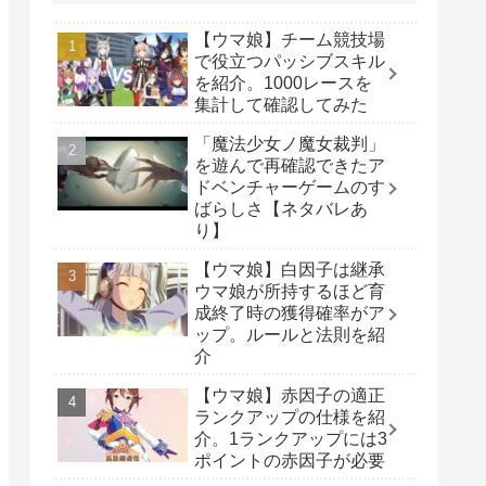
【ウマ娘】チーム競技場
で役立つパッシブスキル
を紹介。1000レースを
集計して確認してみた
「魔法少女ノ魔女裁判」
を遊んで再確認できたア
ドベンチャーゲームのす
ばらしさ【ネタバレあ
り】
【ウマ娘】白因子は継承
ウマ娘が所持するほど育
成終了時の獲得確率がア
ップ。ルールと法則を紹
介
【ウマ娘】赤因子の適正
ランクアップの仕様を紹
介。1ランクアップには3
ポイントの赤因子が必要