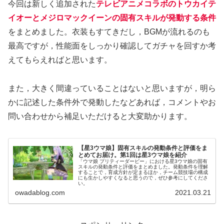
今回は新しく追加された
テレビアニメコラボのトウカイテ
イオーとメジロマックイーンの固有スキルが発動する条件
をまとめました。衣装もすてきだし，BGMが流れるのも
最高ですが，性能面をしっかり確認してガチャを回すか考
えてもらえればと思います。
また，大きく間違っていることはないと思いますが，明ら
かに記述した条件外で発動したなどあれば，コメントやお
問い合わせから補足いただけると大変助かります。
【星3ウマ娘】固有スキルの発動条件と評価をま
とめてお届け。第1回は星3ウマ娘を紹介
「ウマ娘 プリティーダービー」における星3ウマ娘の固有
スキルの発動条件と評価をまとめました。発動条件を理解
することで，育成方針が定まるほか，チーム競技場の構成
にも生かしやすくなると思うので，ぜひ参考にしてくださ
い。
owadablog.com
2021.03.21