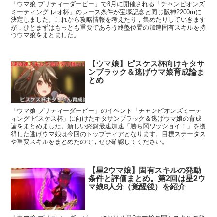
「ウマ娘 プリティーダービー」で8月に開催される「チャンピオンズ
ミーティング レオ杯」のレース条件が宝塚記念と同じ阪神2200mに
決定しました。これから攻略情報を考えたり，集めたりしていきます
が，ひとまずはもっとも重要であろう終盤位置の加速固有スキルを持
つウマ娘をまとました。
【ウマ娘】ピスケス杯向けキタサ
ンブラック＆逃げウマ娘育成論ま
とめ
「ウマ娘 プリティーダービー」のイベント「チャンピオンズミーテ
ィング ピスケス杯」に向けたキタサンブラック＆逃げウマ娘の育成
論をまとめました。新しい終盤最速加速「勝ち鬨ワッショイ！」を獲
得した逃げウマ娘は今回のトップティアとなります。目標ステータス
や重要スキルをまとめたので，ぜひ確認してください。
【星2ウマ娘】固有スキルの発動
条件と評価まとめ。第2回は星2ウ
マ娘8人分（覚醒後）を紹介