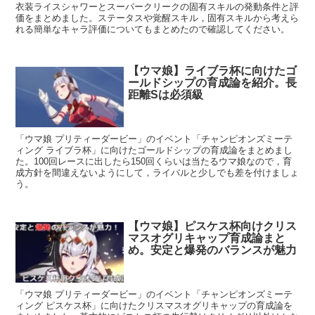
衣装ライスシャワーとスーパークリークの固有スキルの発動条件と評
価をまとめました。ステータスや覚醒スキル，固有スキルから考えら
れる簡単なキャラ評価についてもまとめたので確認してください。
【ウマ娘】ライブラ杯に向けたゴ
ールドシップの育成論を紹介。長
距離Sは必須級
「ウマ娘 プリティーダービー」のイベント「チャンピオンズミーテ
ィング ライブラ杯」に向けたゴールドシップの育成論をまとめまし
た。100回レースに出したら150回くらいは当たるウマ娘なので，育
成方針を間違えないようにして，ライバルと少しでも差を付けましょ
う。
【ウマ娘】ピスケス杯向けクリス
マスオグリキャップ育成論まと
め。安定と爆発のバランスが魅力
「ウマ娘 プリティーダービー」のイベント「チャンピオンズミーテ
ィング ピスケス杯」に向けたクリスマスオグリキャップの育成論を