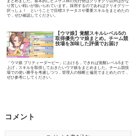
まとめました。基本的にピスケス杯の先行勢はクリオグリ以外はかな
り苦しい戦いが強いられています。採用するのであればクリオグリ一
択っしょ！ ということで目標ステータスや重要スキルをまとめたの
で，ぜひ確認してください。
【ウマ娘】覚醒スキルレベル5の
取得優先ウマ娘まとめ。チーム競
技場を加味した評価でお届け
「ウマ娘 プリティーダービー」における，できれば覚醒レベル5まで
上げ，スキルを取得しておきたいウマ娘をまとめました。チーム競技
場での使い勝手を考慮しつつ，管理人の独断と偏見でまとめたので，
ぜひ参考にしてください。
コメント