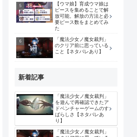
【ウマ娘】育成ウマ娘は
ピースを集めることで解
放可能。解放の方法と必
要ピース数をまとめてみ
た
「魔法少女ノ魔女裁判」
のクリア前に思っている
こと【ネタバレあり】
新着記事
「魔法少女ノ魔女裁判」
を遊んで再確認できたア
ドベンチャーゲームのす
ばらしさ【ネタバレあ
り】
「魔法少女ノ魔女裁判」