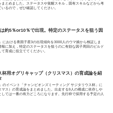
をまとめました。ステータスや覚醒スキル，固有スキルなどから考
ているので，ぜひ確認してください。
は約5％or10％で出現。特定のステータスを狙う因
」における青因子星3の出現傾向を3000人のウマ娘から検証しま
情報に加え，特定のステータスを狙うのに有効な因子周回のビルド
して育成に役立ててください。
ス杯用オグリキャップ（クリスマス）の育成論を紹
タ
ー」のイベント「チャンピオンズミーティング サジタリウス杯」に
スマス）の育成論をまとめました。出走する9人の構成に依存しや
としては一番の有力どころになります。先行枠で採用する予定の人