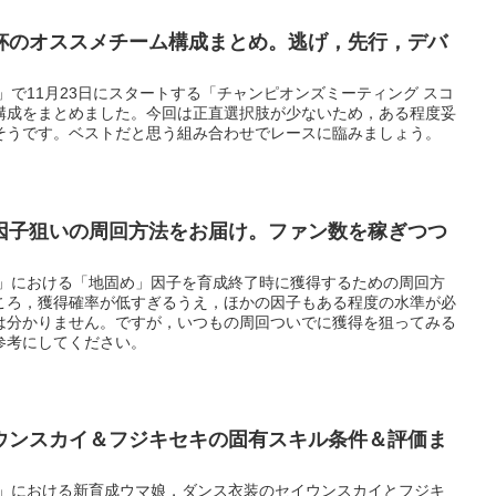
杯のオススメチーム構成まとめ。逃げ，先行，デバ
」で11月23日にスタートする「チャンピオンズミーティング スコ
構成をまとめました。今回は正直選択肢が少ないため，ある程度妥
そうです。ベストだと思う組み合わせでレースに臨みましょう。
因子狙いの周回方法をお届け。ファン数を稼ぎつつ
ー」における「地固め」因子を育成終了時に獲得するための周回方
ころ，獲得確率が低すぎるうえ，ほかの因子もある程度の水準が必
は分かりません。ですが，いつもの周回ついでに獲得を狙ってみる
参考にしてください。
ウンスカイ＆フジキセキの固有スキル条件＆評価ま
ー」における新育成ウマ娘，ダンス衣装のセイウンスカイとフジキ