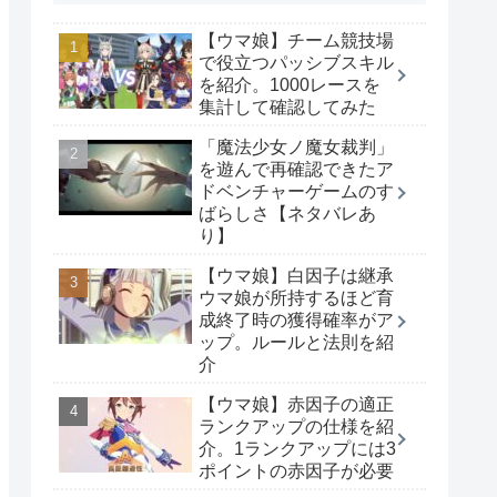
【ウマ娘】チーム競技場
で役立つパッシブスキル
を紹介。1000レースを
集計して確認してみた
「魔法少女ノ魔女裁判」
を遊んで再確認できたア
ドベンチャーゲームのす
ばらしさ【ネタバレあ
り】
【ウマ娘】白因子は継承
ウマ娘が所持するほど育
成終了時の獲得確率がア
ップ。ルールと法則を紹
介
【ウマ娘】赤因子の適正
ランクアップの仕様を紹
介。1ランクアップには3
ポイントの赤因子が必要