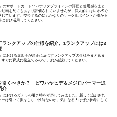
」のサポートカードSSRナリタブライアンの評価と使用感をまと
や動画を見てもあまり評価されていませんが，個人的にはレオ杯で
感じています。交換するのにもかなりのサークルポイントが掛かる
料にぜひ活用してください。
正ランクアップの仕様を紹介。1ランクアップには3
要
ー」における赤因子が適正に及ぼすランクアップの仕様をまとめま
，すぐに育成に役立てるので，ぜひ確認してください。
を引くべきか？ ビワハヤヒデ＆メジロパーマー追
紹介
ー」におけるガチャの引き時を考察してみました。新しく追加され
マーは引いて損をしない性能なのか。気になる人はぜひ参考にして