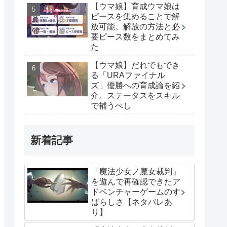
【ウマ娘】育成ウマ娘は
ピースを集めることで解
放可能。解放の方法と必
要ピース数をまとめてみ
た
【ウマ娘】だれでもでき
る「URAファイナル
ズ」優勝への育成論を紹
介。ステータスをスキル
で補うべし
新着記事
「魔法少女ノ魔女裁判」
を遊んで再確認できたア
ドベンチャーゲームのす
ばらしさ【ネタバレあ
り】