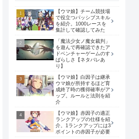
【ウマ娘】チーム競技場
で役立つパッシブスキル
を紹介。1000レースを
集計して確認してみた
「魔法少女ノ魔女裁判」
を遊んで再確認できたア
ドベンチャーゲームのす
ばらしさ【ネタバレあ
り】
【ウマ娘】白因子は継承
ウマ娘が所持するほど育
成終了時の獲得確率がア
ップ。ルールと法則を紹
介
【ウマ娘】赤因子の適正
ランクアップの仕様を紹
介。1ランクアップには3
ポイントの赤因子が必要