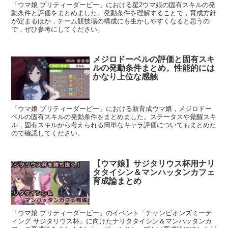
「ウマ娘 プリティーダービー」における星2ウマ娘の固有スキルの発
動条件と評価をまとめました。発動条件を理解することで，育成方針
が定まるほか，チーム競技場の構成にも生かしやすくなると思うの
で，ぜひ参考にしてください。
メジロドーベルの評価と固有スキ
ルの発動条件まとめ。性能的には
かなり上位な感触
「ウマ娘 プリティーダービー」における新育成ウマ娘，メジロドー
ベルの固有スキルの発動条件をまとめました。ステータスや覚醒スキ
ル，固有スキルから考えられる簡単なキャラ評価についてもまとめた
ので確認してください。
【ウマ娘】サジタリウス杯用ナリ
タタイシン＆マンハッタンカフェ
育成論まとめ
「ウマ娘 プリティーダービー」のイベント「チャンピオンズミーテ
ィング サジタリウス杯」に向けたナリタタイシン＆マンハッタンカ