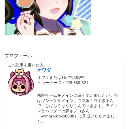
プロフィール
この記事を書いた人
オワダ
オワダまたはT田で活動中。
トレーナーID：978 853 821
格闘ゲームをメインに遊んでいましたが，今
はソシャゲがメイン。ウマ娘面白すぎるん
で，しばらくはやりこんでいきます。アイコ
ンとヘッダーは森キノコさん
（@morikinoko8888）に作成いただきまし
た。