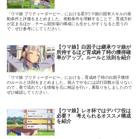
「ウマ娘 プリティーダービー」における星3ウマ娘の固有スキルの発
動条件と評価をまとめました。発動条件を理解することで，育成方針
が定まるほか，チーム競技場の構成にも生かしやすくなると思うの
で，ぜひ参考にしてください。
【ウマ娘】白因子は継承ウマ娘が
所持するほど育成終了時の獲得確
率がアップ。ルールと法則を紹介
「ウマ娘 プリティーダービー」における，育成終了時の白因子獲得
のルールと法則をまとめました。個人でやるには試行回数が足りない
ので，巷で流れている情報を元に検証を行い，裏取りをしましたので
ぜひ確認してください。
【ウマ娘】レオ杯ではデバフ役は
必要？ 考えられるオススメ構成
を紹介