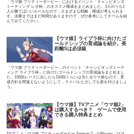
「ウマ娘 プリティーダービー」におけるイベント「チャンピオンズ
ミーティング レオ杯」のオススメ構成をまとめました。3人のうち1
人が勝てばいいルールなので，さまざまな戦略，構成が考えられま
す。決勝まではまだ時間がありますので，ぜひ参考にしてチームを組
んでみてください。
【ウマ娘】ライブラ杯に向けたゴ
ールドシップの育成論を紹介。長
距離Sは必須級
「ウマ娘 プリティーダービー」のイベント「チャンピオンズミーテ
ィング ライブラ杯」に向けたゴールドシップの育成論をまとめまし
た。100回レースに出したら150回くらいは当たるウマ娘なので，育
成方針を間違えないようにして，ライバルと少しでも差を付けましょ
う。
【ウマ娘】TVアニメ「ウマ箱2」
は購入するべき？ ゲームで使用
できる購入特典まとめ
TVアニメ「ウマ娘 プリティーダービー Season 2」のBlu-ray「ウマ