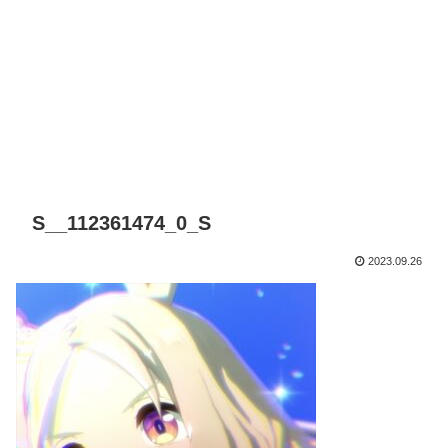
S__112361474_0_S
2023.09.26