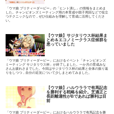
「ウマ娘 プリティーダービー」の「ヒント潰し」の情報をまとめま
した。チャンピオンズミーティング用の本育成や因子周回などで役立
つテクニックなので，ぜひ仕組みを理解して育成に活用してくださ
い。
【ウマ娘】サジタリウス杯結果ま
とめ＆エコノミークラス症候群を
患っていました
「ウマ娘 プリティーダービー」におけるイベント「チャンピオンズ
ミーティング サジタリウス杯」が終了しました。一か月の育成みな
さんお疲れさまでした。今回はサジタリウス杯の結果と全体の振り返
りをしつつ，自分の近況について少しまとめてみました。
【ウマ娘】ハルウララで有馬記念
を勝利する戦略を紹介。芝適正と
長距離適性がBであれば勝利は目
前
「ウマ娘 プリティーダービー」におけるハルウララで有馬記念を勝