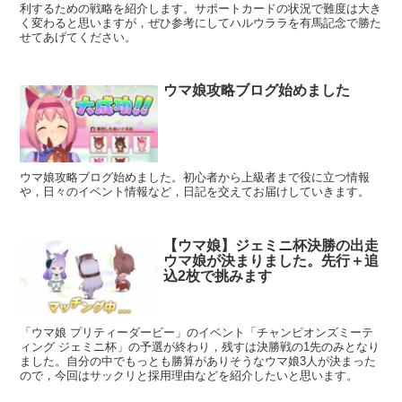
利するための戦略を紹介します。サポートカードの状況で難度は大き
く変わると思いますが，ぜひ参考にしてハルウララを有馬記念で勝た
せてあげてください。
ウマ娘攻略ブログ始めました
ウマ娘攻略ブログ始めました。初心者から上級者まで役に立つ情報
や，日々のイベント情報など，日記を交えてお届けしていきます。
【ウマ娘】ジェミニ杯決勝の出走
ウマ娘が決まりました。先行＋追
込2枚で挑みます
「ウマ娘 プリティーダービー」のイベント「チャンピオンズミーテ
ィング ジェミニ杯」の予選が終わり，残すは決勝戦の1先のみとなり
ました。自分の中でもっとも勝算がありそうなウマ娘3人が決まった
ので，今回はサックリと採用理由などを紹介したいと思います。