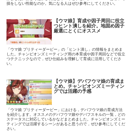
損をしない性能なのか。気になる人はぜひ参考にしてください。
【ウマ娘】育成や因子周回に役立
つヒント潰しを紹介。地固め因子
厳選にとくにオススメ
「ウマ娘 プリティーダービー」の「ヒント潰し」の情報をまとめま
した。チャンピオンズミーティング用の本育成や因子周回などで役立
つテクニックなので，ぜひ仕組みを理解して育成に活用してくださ
い。
【ウマ娘】デバフウマ娘の育成ま
とめ。チャンピオンズミーティン
グでは活躍の予感
「ウマ娘 プリティーダービー」における，デバフウマ娘の育成方法
を紹介します。オススメのデバフウマ娘やデバフスキルの一覧，どの
ステータスに対応しているかなどまとめました。チャンピオンズミー
ティングでは活躍するシーンがあると思うので，ぜひ参考にしてくだ
さい。