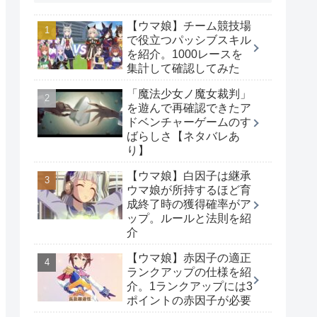
【ウマ娘】チーム競技場
で役立つパッシブスキル
を紹介。1000レースを
集計して確認してみた
「魔法少女ノ魔女裁判」
を遊んで再確認できたア
ドベンチャーゲームのす
ばらしさ【ネタバレあ
り】
【ウマ娘】白因子は継承
ウマ娘が所持するほど育
成終了時の獲得確率がア
ップ。ルールと法則を紹
介
【ウマ娘】赤因子の適正
ランクアップの仕様を紹
介。1ランクアップには3
ポイントの赤因子が必要