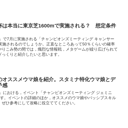
は本当に東京芝1600mで実施される？ 想定条件
」で7月に実施される「チャンピオンズミーティング キャンサー
で実施されるのでしょうか。正直なところあって50％くらいの確率
やりこみ勢の間では，熾烈な情報戦，メタゲームが繰り広げられて
ざっくりと紹介したいと思います。
のオススメウマ娘を紹介。スタミナ特化ウマ娘とデ
予感
」における，イベント「チャンピオンズミーティング ジェミニ
ます。イベントの詳細のほか，オススメのウマ娘やパッシブスキル
，ぜひ参考にして攻略に役立ててください。