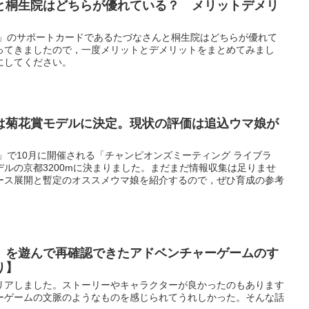
と桐生院はどちらが優れている？ メリットデメリ
ー」のサポートカードであるたづなさんと桐生院はどちらが優れて
ってきましたので，一度メリットとデメリットをまとめてみまし
にしてください。
は菊花賞モデルに決定。現状の評価は追込ウマ娘が
」で10月に開催される「チャンピオンズミーティング ライブラ
ルの京都3200mに決まりました。まだまだ情報収集は足りませ
ース展開と暫定のオススメウマ娘を紹介するので，ぜひ育成の参考
」を遊んで再確認できたアドベンチャーゲームのす
り】
リアしました。ストーリーやキャラクターが良かったのもあります
ーゲームの文脈のようなものを感じられてうれしかった。そんな話