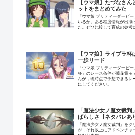
【ウマ娘】たづなさん
ットをまとめてみた
「ウマ娘 プリティーダービ
いるか。ある程度情報が出揃
た。ぜひ比較して育成の参考
【ウマ娘】ライブラ杯
一歩リード
「ウマ娘 プリティーダービー
杯」のレース条件が菊花賞モデ
んが，現時点で予想できるレ
にしてください。
「魔法少女ノ魔女裁判
ばらしさ【ネタバレあ
「魔法少女ノ魔女裁判」をク
が，それ以上にアドベンチャ