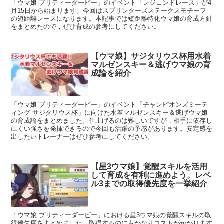
「ウマ娘 プリティーダービー」のイベント「レジェンドレース」が4
月15日から始まります。今回はスプリンターズステークスモチーフ
の短距離レースになります。本記事では短距離特化ウマ娘の育成方針
をまとめたので，ぜひ育成の参考にしてください。
【ウマ娘】サジタリウス杯用水着
マルゼンスキー＆逃げウマ娘の育
成論を紹介
「ウマ娘 プリティーダービー」のイベント「チャンピオンズミーテ
ィング サジタリウス杯」に向けた水着マルゼンスキー＆逃げウマ娘
の育成論をまとめました。仕上げるのは難しいですが，相手に依存し
にくい強さを発揮できるので今回も活躍の予感があります。安定感を
出したいトレーナーはぜひ参考にしてください。
【星3ウマ娘】覚醒スキルを活用
して育成を有利に進めよう。レベ
ル3までの取得優先度を一挙紹介
「ウマ娘 プリティーダービー」における星3ウマ娘の覚醒スキルの取
得優先度をまとめました。取得するのにもかなりコストがかかります