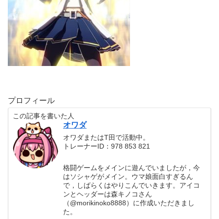
プロフィール
この記事を書いた人
オワダ
オワダまたはT田で活動中。
トレーナーID：978 853 821
格闘ゲームをメインに遊んでいましたが，今
はソシャゲがメイン。ウマ娘面白すぎるん
で，しばらくはやりこんでいきます。アイコ
ンとヘッダーは森キノコさん
（@morikinoko8888）に作成いただきまし
た。