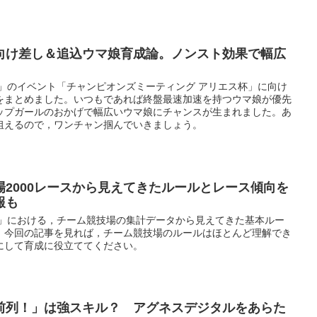
向け差し＆追込ウマ娘育成論。ノンスト効果で幅広
ー」のイベント「チャンピオンズミーティング アリエス杯」に向け
をまとめました。いつもであれば終盤最速加速を持つウマ娘が優先
ップガールのおかげで幅広いウマ娘にチャンスが生まれました。あ
狙えるので，ワンチャン掴んでいきましょう。
2000レースから見えてきたルールとレース傾向を
報も
ー」における，チーム競技場の集計データから見えてきた基本ルー
。今回の記事を見れば，チーム競技場のルールはほとんど理解でき
にして育成に役立ててください。
前列！」は強スキル？ アグネスデジタルをあらた