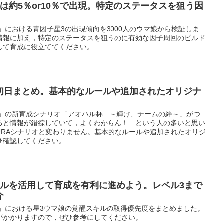
は約5％or10％で出現。特定のステータスを狙う因
」における青因子星3の出現傾向を3000人のウマ娘から検証しま
情報に加え，特定のステータスを狙うのに有効な因子周回のビルド
して育成に役立ててください。
初日まとめ。基本的なルールや追加されたオリジナ
ー」の新育成シナリオ「アオハル杯 ～輝け、チームの絆～」がつ
ろと情報が錯綜していて，よくわからん！ という人の多いと思い
URAシナリオと変わりません。基本的なルールや追加されたオリジ
ひ確認してください。
キルを活用して育成を有利に進めよう。レベル3まで
介
ー」における星3ウマ娘の覚醒スキルの取得優先度をまとめました。
がかかりますので，ぜひ参考にしてください。