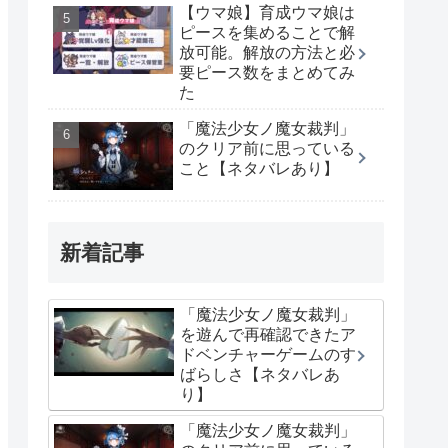
【ウマ娘】育成ウマ娘は
ピースを集めることで解
放可能。解放の方法と必
要ピース数をまとめてみ
た
「魔法少女ノ魔女裁判」
のクリア前に思っている
こと【ネタバレあり】
新着記事
「魔法少女ノ魔女裁判」
を遊んで再確認できたア
ドベンチャーゲームのす
ばらしさ【ネタバレあ
り】
「魔法少女ノ魔女裁判」