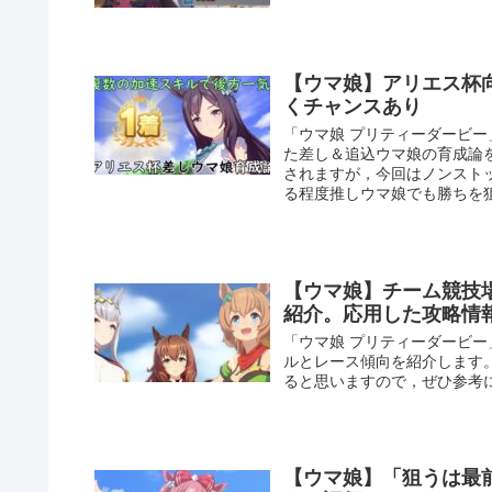
【ウマ娘】アリエス杯
くチャンスあり
「ウマ娘 プリティーダービ
た差し＆追込ウマ娘の育成論
されますが，今回はノンスト
る程度推しウマ娘でも勝ちを
【ウマ娘】チーム競技場
紹介。応用した攻略情
「ウマ娘 プリティーダービ
ルとレース傾向を紹介します
ると思いますので，ぜひ参考
【ウマ娘】「狙うは最