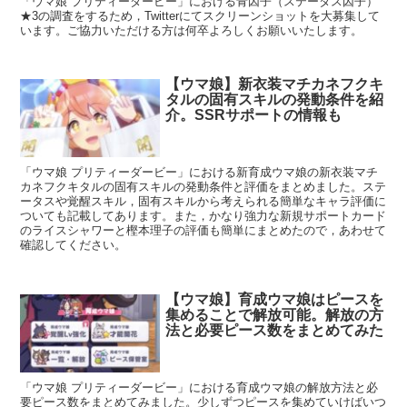
「ウマ娘 プリティーダービー」における青因子（ステータス因子）
★3の調査をするため，Twitterにてスクリーンショットを大募集して
います。ご協力いただける方は何卒よろしくお願いいたします。
【ウマ娘】新衣装マチカネフクキ
タルの固有スキルの発動条件を紹
介。SSRサポートの情報も
「ウマ娘 プリティーダービー」における新育成ウマ娘の新衣装マチ
カネフクキタルの固有スキルの発動条件と評価をまとめました。ステ
ータスや覚醒スキル，固有スキルから考えられる簡単なキャラ評価に
ついても記載してあります。また，かなり強力な新規サポートカード
のライスシャワーと樫本理子の評価も簡単にまとめたので，あわせて
確認してください。
【ウマ娘】育成ウマ娘はピースを
集めることで解放可能。解放の方
法と必要ピース数をまとめてみた
「ウマ娘 プリティーダービー」における育成ウマ娘の解放方法と必
要ピース数をまとめてみました。少しずつピースを集めていけばいつ