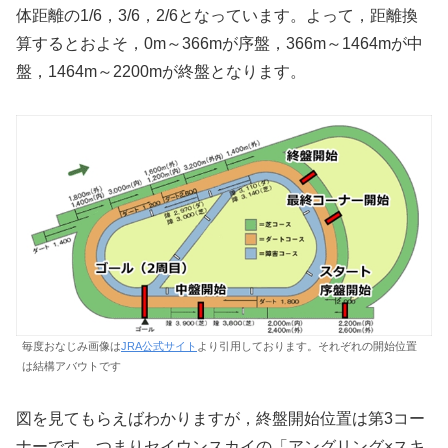
体距離の1/6，3/6，2/6となっています。よって，距離換
算するとおよそ，0m～366mが序盤，366m～1464mが中
盤，1464m～2200mが終盤となります。
毎度おなじみ画像は
JRA公式サイト
より引用しております。それぞれの開始位置
は結構アバウトです
図を見てもらえばわかりますが，終盤開始位置は第3コー
ナーです。つまりセイウンスカイの「アングリング×スキ