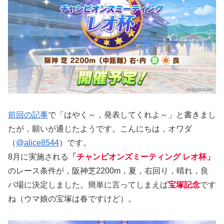
前回の記事
で「はやく～，発表してくれよ～」と書きまし
たが，願いが通じたようです。こんにちは，オワダ
（
@alice8544
）です。
8月に実施される
「チャンピオンズミーティング レオ杯」
のレース条件が，阪神芝2200m，夏，右回り，晴れ，良
バ場に決定しました。簡単に言ってしまえば
宝塚記念
です
ね（ウマ娘の宝塚は春ですけど）。