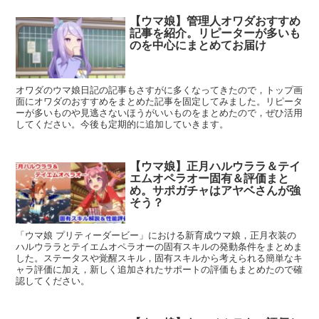
【ウマ娘】管理人オワダおすすめ
記事を紹介。リピーターが多いも
のを中心にまとめてお届け
オワダのウマ娘日記の記事もさすがに多くなってきたので，トップ画
面にオワダのおすすめをまとめた記事を固定してみました。リピータ
ーが多いものや見逃さないほうがいいものをまとめたので，ぜひ活用
してください。今後も定期的に追加していきます。
【ウマ娘】正月ハルウララ＆テイ
エムオペラオー固有＆評価まと
め。サポガチャはアヤベさんが強
そう？
「ウマ娘 プリティーダービー」における新育成ウマ娘，正月衣装の
ハルウララとテイエムオペラオーの固有スキルの発動条件をまとめま
した。ステータスや覚醒スキル，固有スキルから考えられる簡単なキ
ャラ評価に加え，新しく追加されたサポートの評価もまとめたので確
認してください。