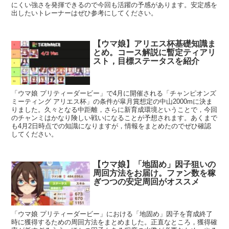
にくい強さを発揮できるので今回も活躍の予感があります。安定感を
出したいトレーナーはぜひ参考にしてください。
【ウマ娘】アリエス杯基礎知識ま
とめ。コース解説に暫定ティアリ
スト，目標ステータスを紹介
「ウマ娘 プリティーダービー」で4月に開催される「チャンピオンズ
ミーティング アリエス杯」の条件が皐月賞想定の中山2000mに決ま
りました。久々となる中距離，さらに新育成環境ということで，今回
のチャンミはかなり険しい戦いになることが予想されます。あくまで
も4月2日時点での知識になりますが，情報をまとめたのでぜひ確認
してください。
【ウマ娘】「地固め」因子狙いの
周回方法をお届け。ファン数を稼
ぎつつの安定周回がオススメ
「ウマ娘 プリティーダービー」における「地固め」因子を育成終了
時に獲得するための周回方法をまとめました。正直なところ，獲得確