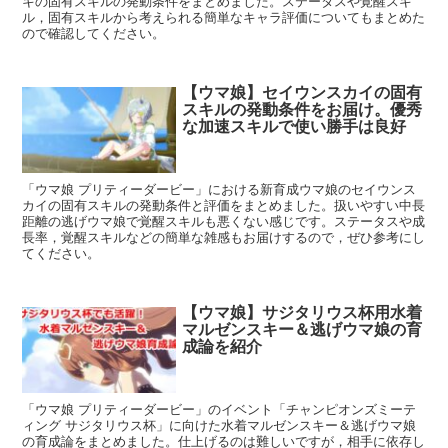
キの固有スキルの発動条件をまとめました。ステータスや覚醒スキ
ル，固有スキルから考えられる簡単なキャラ評価についてもまとめた
ので確認してください。
【ウマ娘】セイウンスカイの固有
スキルの発動条件をお届け。優秀
な加速スキルで使い勝手は良好
「ウマ娘 プリティーダービー」における新育成ウマ娘のセイウンス
カイの固有スキルの発動条件と評価をまとめました。扱いやすい中長
距離の逃げウマ娘で覚醒スキルも悪くない感じです。ステータスや成
長率，覚醒スキルなどの簡単な雑感もお届けするので，ぜひ参考にし
てください。
【ウマ娘】サジタリウス杯用水着
マルゼンスキー＆逃げウマ娘の育
成論を紹介
「ウマ娘 プリティーダービー」のイベント「チャンピオンズミーテ
ィング サジタリウス杯」に向けた水着マルゼンスキー＆逃げウマ娘
の育成論をまとめました。仕上げるのは難しいですが，相手に依存し