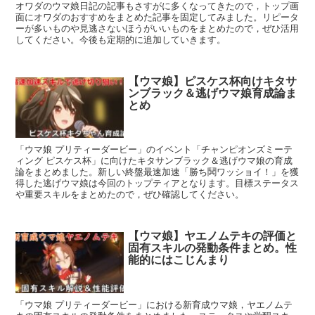
オワダのウマ娘日記の記事もさすがに多くなってきたので，トップ画
面にオワダのおすすめをまとめた記事を固定してみました。リピータ
ーが多いものや見逃さないほうがいいものをまとめたので，ぜひ活用
してください。今後も定期的に追加していきます。
【ウマ娘】ピスケス杯向けキタサ
ンブラック＆逃げウマ娘育成論ま
とめ
「ウマ娘 プリティーダービー」のイベント「チャンピオンズミーテ
ィング ピスケス杯」に向けたキタサンブラック＆逃げウマ娘の育成
論をまとめました。新しい終盤最速加速「勝ち鬨ワッショイ！」を獲
得した逃げウマ娘は今回のトップティアとなります。目標ステータス
や重要スキルをまとめたので，ぜひ確認してください。
【ウマ娘】ヤエノムテキの評価と
固有スキルの発動条件まとめ。性
能的にはこじんまり
「ウマ娘 プリティーダービー」における新育成ウマ娘，ヤエノムテ