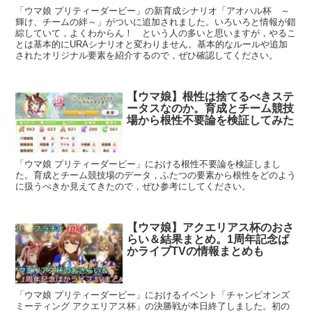
「ウマ娘 プリティーダービー」の新育成シナリオ「アオハル杯 ～
輝け、チームの絆～」がついに追加されました。いろいろと情報が錯
綜していて，よくわからん！ という人の多いと思いますが，やるこ
とは基本的にURAシナリオと変わりません。基本的なルールや追加
されたオリジナル要素を紹介するので，ぜひ確認してください。
【ウマ娘】根性は捨てるべきステ
ータスなのか。育成とチーム競技
場から根性不要論を検証してみた
「ウマ娘 プリティーダービー」における根性不要論を検証しまし
た。育成とチーム競技場のデータ，ふたつの要素から根性をどのよう
に扱うべきか見えてきたので，ぜひ参考にしてください。
【ウマ娘】アクエリアス杯のおさ
らい＆結果まとめ。1周年記念ぱ
かライブTVの情報まとめも
「ウマ娘 プリティーダービー」におけるイベント「チャンピオンズ
ミーティング アクエリアス杯」の決勝戦が本日終了しました。初の