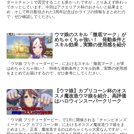
ダートチャンミで苦労することも多かったですが，とりあえず終わっ
てホッとしています。今回はアクエリアス杯のおさらいと結果まと
め，そして昨日配信された1周年記念ぱかライブの情報をまとめたの
で，ぜひ確認してください。
ウマ娘のスキル「徹底マーク」が
めちゃくちゃ強い！ 発動条件と
スキル効果，実際の使用感を紹介
「ウマ娘 プリティーダービー」におけるスキル「徹底マーク」が実
はめちゃくちゃ強い！ 特殊な発動条件とスキル効果，実際の使用感
をまとめてお届けするので，ぜひ参考にしてください。
【ウマ娘】カプリコーン杯のオス
スメ魔改造ウマ娘を紹介。高評価
はハロウィンスーパークリーク
「ウマ娘 プリティーダービー」で1月に開催される「チャンピオンズ
ミーティング カプリコーン杯」におけるオススメ魔改造ウマ娘をま
とめました。正直，魔改造するのはめちゃくちゃ大変なんですが，一