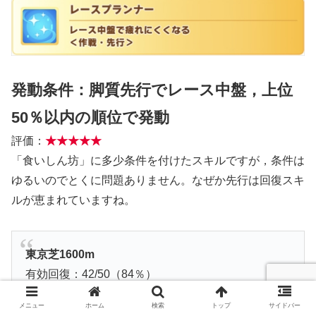
発動条件：脚質先行でレース中盤，上位
50％以内の順位で発動
評価：
★★★★★
「食いしん坊」に多少条件を付けたスキルですが，条件は
ゆるいのでとくに問題ありません。なぜか先行は回復スキ
ルが恵まれていますね。
東京芝1600m
有効回復：42/50（84％）
非発動：8/50（16％）
メニュー
ホーム
検索
トップ
サイドバー