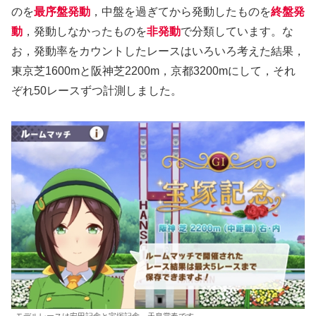
のを
最序盤発動
，中盤を過ぎてから発動したものを
終盤発
動
，発動しなかったものを
非発動
で分類しています。な
お，発動率をカウントしたレースはいろいろ考えた結果，
東京芝1600mと阪神芝2200m，京都3200mにして，それ
ぞれ50レースずつ計測しました。