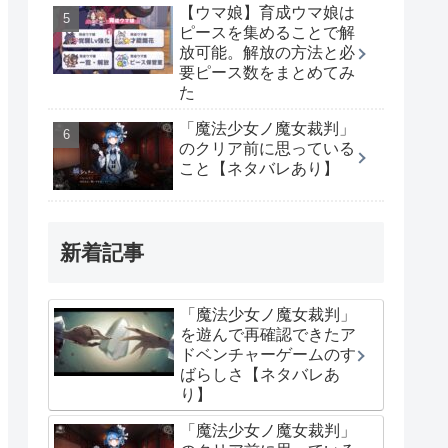
【ウマ娘】育成ウマ娘は
ピースを集めることで解
放可能。解放の方法と必
要ピース数をまとめてみ
た
「魔法少女ノ魔女裁判」
のクリア前に思っている
こと【ネタバレあり】
新着記事
「魔法少女ノ魔女裁判」
を遊んで再確認できたア
ドベンチャーゲームのす
ばらしさ【ネタバレあ
り】
「魔法少女ノ魔女裁判」