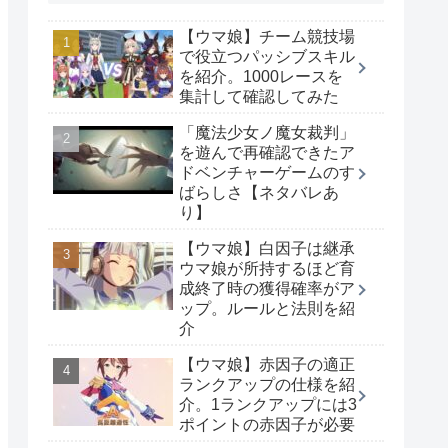
【ウマ娘】チーム競技場
で役立つパッシブスキル
を紹介。1000レースを
集計して確認してみた
「魔法少女ノ魔女裁判」
を遊んで再確認できたア
ドベンチャーゲームのす
ばらしさ【ネタバレあ
り】
【ウマ娘】白因子は継承
ウマ娘が所持するほど育
成終了時の獲得確率がア
ップ。ルールと法則を紹
介
【ウマ娘】赤因子の適正
ランクアップの仕様を紹
介。1ランクアップには3
ポイントの赤因子が必要