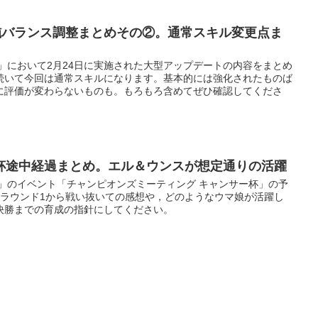
実施バランス調整まとめその②。通常スキル変更点ま
」において2月24日に実施された大型アップデートの内容をまとめ
続いて今回は通常スキルになります。基本的には強化されたものば
に評価が変わらないものも。もろもろ含めてぜひ確認してくださ
杯途中経過まとめ。エル＆ウンスが想定通りの活躍
ー」のイベント「チャンピオンズミーティング キャンサー杯」の予
。ラウンド1から戦い抜いての感想や，どのようなウマ娘が活躍し
決勝までの育成の指針にしてください。