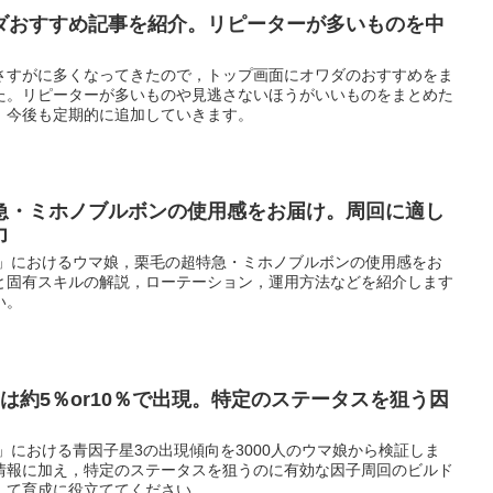
ダおすすめ記事を紹介。リピーターが多いものを中
さすがに多くなってきたので，トップ画面にオワダのおすすめをま
た。リピーターが多いものや見逃さないほうがいいものをまとめた
。今後も定期的に追加していきます。
急・ミホノブルボンの使用感をお届け。周回に適し
力
ー」におけるウマ娘，栗毛の超特急・ミホノブルボンの使用感をお
と固有スキルの解説，ローテーション，運用方法などを紹介します
い。
は約5％or10％で出現。特定のステータスを狙う因
」における青因子星3の出現傾向を3000人のウマ娘から検証しま
情報に加え，特定のステータスを狙うのに有効な因子周回のビルド
して育成に役立ててください。