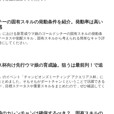
チーの固有スキルの発動条件を紹介。発動率は高い
感
ー」における新育成ウマ娘のゴールドシチーの固有スキルの発動条
テータスや覚醒スキル，固有スキルから考えられる簡単なキャラ評
考にしてください。
ス杯向け先行ウマ娘の育成論。狙うは最前列！で追
ー」のイベント「チャンピオンズミーティング アクエリアス杯」に
まとめました。そもそもがダートチャンミということで活躍できる
が，目標ステータスや重要スキルをまとめたので，ぜひ確認してく
娘のカレンチャンは確保するべき？ 固有スキルの