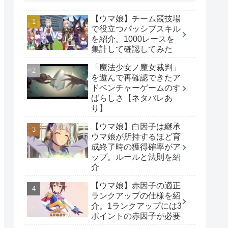
【ウマ娘】チーム競技場
で役立つパッシブスキル
を紹介。1000レースを
集計して確認してみた
「魔法少女ノ魔女裁判」
を遊んで再確認できたア
ドベンチャーゲームのす
ばらしさ【ネタバレあ
り】
【ウマ娘】白因子は継承
ウマ娘が所持するほど育
成終了時の獲得確率がア
ップ。ルールと法則を紹
介
【ウマ娘】赤因子の適正
ランクアップの仕様を紹
介。1ランクアップには3
ポイントの赤因子が必要