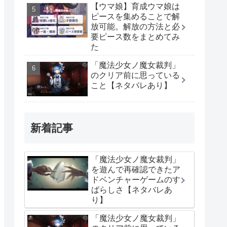
【ウマ娘】育成ウマ娘は
ピースを集めることで解
放可能。解放の方法と必
要ピース数をまとめてみ
た
「魔法少女ノ魔女裁判」
のクリア前に思っている
こと【ネタバレあり】
新着記事
「魔法少女ノ魔女裁判」
を遊んで再確認できたア
ドベンチャーゲームのす
ばらしさ【ネタバレあ
り】
「魔法少女ノ魔女裁判」