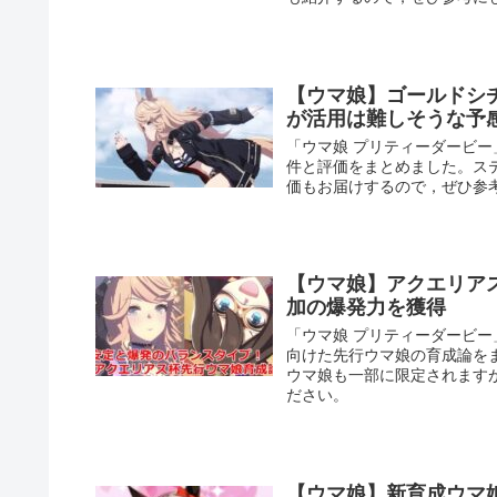
【ウマ娘】ゴールドシ
が活用は難しそうな予
「ウマ娘 プリティーダービ
件と評価をまとめました。ス
価もお届けするので，ぜひ参
【ウマ娘】アクエリア
加の爆発力を獲得
「ウマ娘 プリティーダービ
向けた先行ウマ娘の育成論を
ウマ娘も一部に限定されます
ださい。
【ウマ娘】新育成ウマ