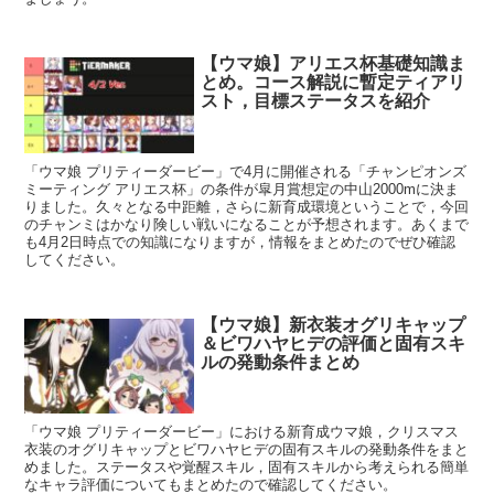
【ウマ娘】アリエス杯基礎知識ま
とめ。コース解説に暫定ティアリ
スト，目標ステータスを紹介
「ウマ娘 プリティーダービー」で4月に開催される「チャンピオンズ
ミーティング アリエス杯」の条件が皐月賞想定の中山2000mに決ま
りました。久々となる中距離，さらに新育成環境ということで，今回
のチャンミはかなり険しい戦いになることが予想されます。あくまで
も4月2日時点での知識になりますが，情報をまとめたのでぜひ確認
してください。
【ウマ娘】新衣装オグリキャップ
＆ビワハヤヒデの評価と固有スキ
ルの発動条件まとめ
「ウマ娘 プリティーダービー」における新育成ウマ娘，クリスマス
衣装のオグリキャップとビワハヤヒデの固有スキルの発動条件をまと
めました。ステータスや覚醒スキル，固有スキルから考えられる簡単
なキャラ評価についてもまとめたので確認してください。