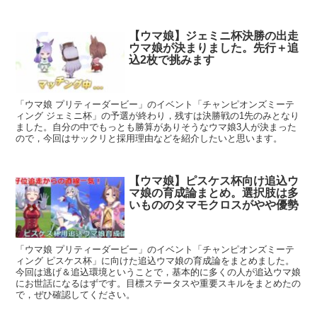
【ウマ娘】ジェミニ杯決勝の出走
ウマ娘が決まりました。先行＋追
込2枚で挑みます
「ウマ娘 プリティーダービー」のイベント「チャンピオンズミーテ
ィング ジェミニ杯」の予選が終わり，残すは決勝戦の1先のみとなり
ました。自分の中でもっとも勝算がありそうなウマ娘3人が決まった
ので，今回はサックリと採用理由などを紹介したいと思います。
【ウマ娘】ピスケス杯向け追込ウ
マ娘の育成論まとめ。選択肢は多
いもののタマモクロスがやや優勢
「ウマ娘 プリティーダービー」のイベント「チャンピオンズミーテ
ィング ピスケス杯」に向けた追込ウマ娘の育成論をまとめました。
今回は逃げ＆追込環境ということで，基本的に多くの人が追込ウマ娘
にお世話になるはずです。目標ステータスや重要スキルをまとめたの
で，ぜひ確認してください。