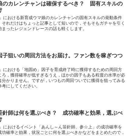
娘のカレンチャンは確保するべき？ 固有スキルの
け
ー」における新育成ウマ娘のカレンチャンの固有スキルの発動条件
，それだけはちょっと記事として短いので，そもそもガチャを引く
始まったレジェンドレースの話も軽くします。
因子狙いの周回方法をお届け。ファン数を稼ぎつつ
ー」における「地固め」因子を育成終了時に獲得するための周回方
ころ，獲得確率が低すぎるうえ，ほかの因子もある程度の水準が必
は分かりません。ですが，いつもの周回ついでに獲得を狙ってみる
参考にしてください。
笹針師は何を選ぶべき？ 成功確率と効果，選ぶべ
け
ー」におけるイベント「あんし～ん笹針師、参☆上」の成功確率を
成功確率と効果，状況ごとに何を選ぶべきかなどをまとめたので，