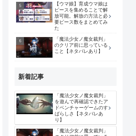
【ウマ娘】育成ウマ娘は
ピースを集めることで解
放可能。解放の方法と必
要ピース数をまとめてみ
た
「魔法少女ノ魔女裁判」
のクリア前に思っている
こと【ネタバレあり】
新着記事
「魔法少女ノ魔女裁判」
を遊んで再確認できたア
ドベンチャーゲームのす
ばらしさ【ネタバレあ
り】
「魔法少女ノ魔女裁判」