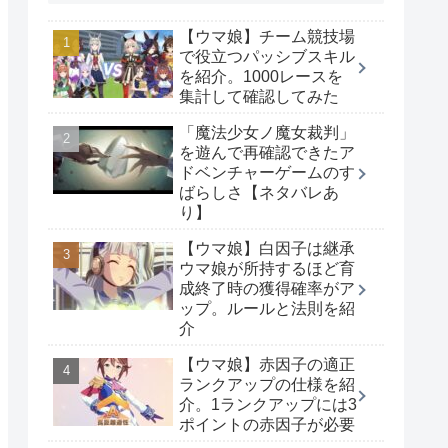
【ウマ娘】チーム競技場
で役立つパッシブスキル
を紹介。1000レースを
集計して確認してみた
「魔法少女ノ魔女裁判」
を遊んで再確認できたア
ドベンチャーゲームのす
ばらしさ【ネタバレあ
り】
【ウマ娘】白因子は継承
ウマ娘が所持するほど育
成終了時の獲得確率がア
ップ。ルールと法則を紹
介
【ウマ娘】赤因子の適正
ランクアップの仕様を紹
介。1ランクアップには3
ポイントの赤因子が必要