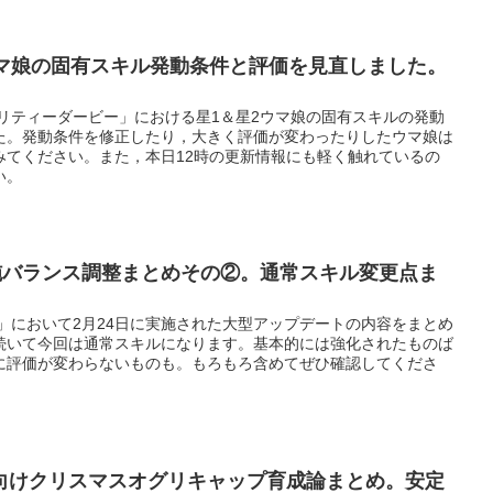
ウマ娘の固有スキル発動条件と評価を見直しました。
リティーダービー」における星1＆星2ウマ娘の固有スキルの発動
た。発動条件を修正したり，大きく評価が変わったりしたウマ娘は
みてください。また，本日12時の更新情報にも軽く触れているの
い。
実施バランス調整まとめその②。通常スキル変更点ま
」において2月24日に実施された大型アップデートの内容をまとめ
続いて今回は通常スキルになります。基本的には強化されたものば
に評価が変わらないものも。もろもろ含めてぜひ確認してくださ
向けクリスマスオグリキャップ育成論まとめ。安定