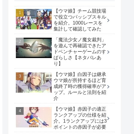
【ウマ娘】チーム競技場
で役立つパッシブスキル
を紹介。1000レースを
集計して確認してみた
「魔法少女ノ魔女裁判」
を遊んで再確認できたア
ドベンチャーゲームのす
ばらしさ【ネタバレあ
り】
【ウマ娘】白因子は継承
ウマ娘が所持するほど育
成終了時の獲得確率がア
ップ。ルールと法則を紹
介
【ウマ娘】赤因子の適正
ランクアップの仕様を紹
介。1ランクアップには3
ポイントの赤因子が必要