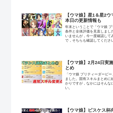
【ウマ娘】星1＆星2
本日の更新情報も
年末ということで「ウマ娘 プ
条件と全体評価を見直しまし
いませんが，今一度確認して
で，そちらも確認してくださ
【ウマ娘】2月24日
とめ
「ウマ娘 プリティーダービー
ました。固有スキルまとめに
かりですが，なかにはそんな
い。
【ウマ娘】ピスケス杯