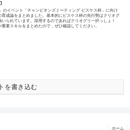
力
ー」のイベント「チャンピオンズミーティング ピスケス杯」に向け
の育成論をまとめました。基本的にピスケス杯の先行勢はクリオグ
強いられています。採用するのであればクリオグリ一択っしょ！
や重要スキルをまとめたので，ぜひ確認してください。
トを書き込む
ホーム