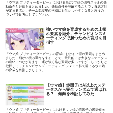
「ウマ娘 プリティーダービー」における星2ウマ娘の固有スキルの発
動条件と評価をまとめました。発動条件を理解することで，育成方針
が定まるほか，チーム競技場の構成にも生かしやすくなると思うの
で，ぜひ参考にしてください。
強いウマ娘を育成するための上振
れ要素を紹介。チャンピオンズミ
ーティングで勝つための育成を目
指す
「ウマ娘 プリティーダービー」の育成における上振れ要素をまとめ
ました。細かい積み重ねをすることで，最終的には大きなステータス
の違いにつながります。運が強く絡む要素が多いですが，しっかりと
把握して，チャンピオンズミーティング ジェミニ杯で勝てるウマ娘
の育成を目指しましょう。
【ウマ娘】赤因子はA以上のステ
ータスから完全ランダムで選ばれ
る？ 傾向を検証してみた
「ウマ娘 プリティーダービー」におけるウマ娘の赤因子の選択傾向