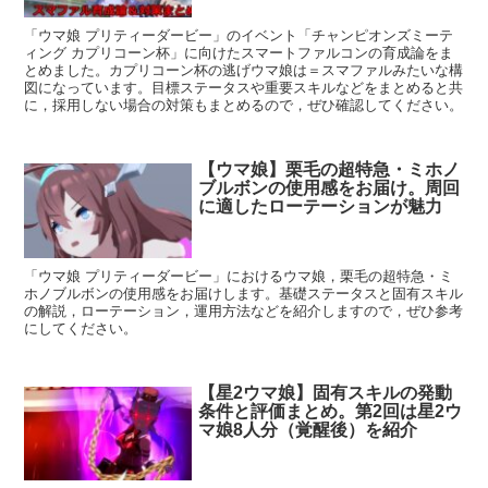
「ウマ娘 プリティーダービー」のイベント「チャンピオンズミーテ
ィング カプリコーン杯」に向けたスマートファルコンの育成論をま
とめました。カプリコーン杯の逃げウマ娘は＝スマファルみたいな構
図になっています。目標ステータスや重要スキルなどをまとめると共
に，採用しない場合の対策もまとめるので，ぜひ確認してください。
【ウマ娘】栗毛の超特急・ミホノ
ブルボンの使用感をお届け。周回
に適したローテーションが魅力
「ウマ娘 プリティーダービー」におけるウマ娘，栗毛の超特急・ミ
ホノブルボンの使用感をお届けします。基礎ステータスと固有スキル
の解説，ローテーション，運用方法などを紹介しますので，ぜひ参考
にしてください。
【星2ウマ娘】固有スキルの発動
条件と評価まとめ。第2回は星2ウ
マ娘8人分（覚醒後）を紹介