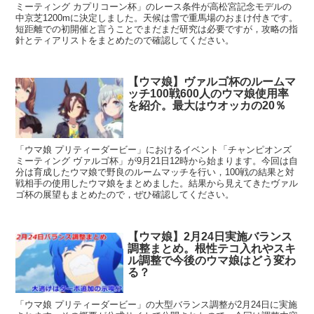
ミーティング カプリコーン杯」のレース条件が高松宮記念モデルの
中京芝1200mに決定しました。天候は雪で重馬場のおまけ付きです。
短距離での初開催と言うことでまだまだ研究は必要ですが，攻略の指
針とティアリストをまとめたので確認してください。
【ウマ娘】ヴァルゴ杯のルームマ
ッチ100戦600人のウマ娘使用率
を紹介。最大はウオッカの20％
「ウマ娘 プリティーダービー」におけるイベント「チャンピオンズ
ミーティング ヴァルゴ杯」が9月21日12時から始まります。今回は自
分は育成したウマ娘で野良のルームマッチを行い，100戦の結果と対
戦相手の使用したウマ娘をまとめました。結果から見えてきたヴァル
ゴ杯の展望もまとめたので，ぜひ確認してください。
【ウマ娘】2月24日実施バランス
調整まとめ。根性テコ入れやスキ
ル調整で今後のウマ娘はどう変わ
る？
「ウマ娘 プリティーダービー」の大型バランス調整が2月24日に実施