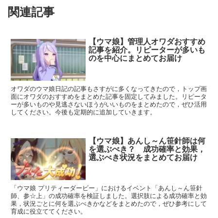
関連記事
【ウマ娘】管理人オワダおすすめ
記事を紹介。リピーターが多いも
のを中心にまとめてお届け
オワダのウマ娘日記の記事もさすがに多くなってきたので，トップ画
面にオワダのおすすめをまとめた記事を固定してみました。リピータ
ーが多いものや見逃さないほうがいいものをまとめたので，ぜひ活用
してください。今後も定期的に追加していきます。
【ウマ娘】あんし～ん笹針師は何
を選ぶべき？ 成功確率と効果，
選ぶべき状況をまとめてお届け
「ウマ娘 プリティーダービー」におけるイベント「あんし～ん笹針
師、参☆上」の成功確率を検証しました。選択肢による成功確率と効
果，状況ごとに何を選ぶべきかなどをまとめたので，ぜひ参考にして
育成に役立ててください。