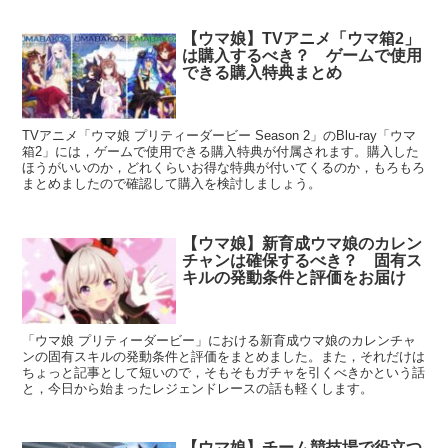
【ウマ娘】TVアニメ「ウマ箱2」
は購入するべき？ ゲームで使用
できる購入特典まとめ
TVアニメ「ウマ娘 プリティーダービー Season 2」のBlu-ray「ウマ
箱2」には，ゲームで使用できる購入特典が付属されます。購入した
ほうがいいのか，どれくらいお得な特典が付いてくるのか，もろもろ
まとめましたので確認して購入を検討しましょう。
【ウマ娘】新育成ウマ娘のカレン
チャンは確保するべき？ 固有ス
キルの発動条件と評価をお届け
「ウマ娘 プリティーダービー」における新育成ウマ娘のカレンチャ
ンの固有スキルの発動条件と評価をまとめました。また，それだけは
ちょっと記事として短いので，そもそもガチャを引くべきかという話
と，今日から始まったレジェンドレースの話も軽くします。
【ウマ娘】チーム競技場で役立つ