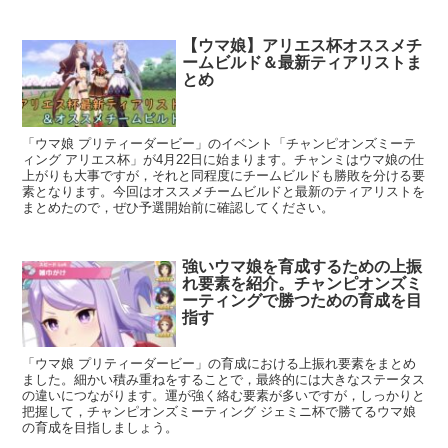
【ウマ娘】アリエス杯オススメチ
ームビルド＆最新ティアリストま
とめ
「ウマ娘 プリティーダービー」のイベント「チャンピオンズミーテ
ィング アリエス杯」が4月22日に始まります。チャンミはウマ娘の仕
上がりも大事ですが，それと同程度にチームビルドも勝敗を分ける要
素となります。今回はオススメチームビルドと最新のティアリストを
まとめたので，ぜひ予選開始前に確認してください。
強いウマ娘を育成するための上振
れ要素を紹介。チャンピオンズミ
ーティングで勝つための育成を目
指す
「ウマ娘 プリティーダービー」の育成における上振れ要素をまとめ
ました。細かい積み重ねをすることで，最終的には大きなステータス
の違いにつながります。運が強く絡む要素が多いですが，しっかりと
把握して，チャンピオンズミーティング ジェミニ杯で勝てるウマ娘
の育成を目指しましょう。