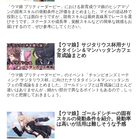
「ウマ娘 プリティーダービー」における新育成ウマ娘のヒシアマゾ
ンの固有スキルの発動条件と評価をまとめました。マイルの追込枠で
役割としては面白そうですが，固有スキルは最終直線系でレースを選
びそうです。ステータスや成長率，覚醒スキルなどの簡単な雑感もお
届けするので，ぜひ参考にしてください。
【ウマ娘】サジタリウス杯用ナリ
タタイシン＆マンハッタンカフェ
育成論まとめ
「ウマ娘 プリティーダービー」のイベント「チャンピオンズミーテ
ィング サジタリウス杯」に向けたナリタタイシン＆マンハッタンカ
フェの育成論をまとめました。ゴールドシップとは育成論にほとんど
違いはありませんが，細かい部分で異なるポイントもあるので，しっ
かりと把握しておきましょう。
【ウマ娘】ゴールドシチーの固有
スキルの発動条件を紹介。発動率
は高いが活用は難しそうな予感