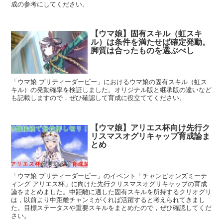
成の参考にしてください。
【ウマ娘】固有スキル（虹スキ
ル）は条件を満たせば確定発動。
脚質は合ったものを選ぶべし
「ウマ娘 プリティーダービー」におけるウマ娘の固有スキル（虹ス
キル）の発動確率を検証しました。オリジナル版と継承版の違いなど
も記載しますので，ぜひ確認して育成に役立ててください。
【ウマ娘】アリエス杯向け先行ク
リスマスオグリキャップ育成論ま
とめ
「ウマ娘 プリティーダービー」のイベント「チャンピオンズミーテ
ィング アリエス杯」に向けた先行クリスマスオグリキャップの育成
論をまとめました。中距離に適した固有スキルを所持するクリオグリ
は，以前より中距離チャンミがくれば活躍すると考えられてきまし
た。目標ステータスや重要スキルをまとめたので，ぜひ確認してくだ
さい。