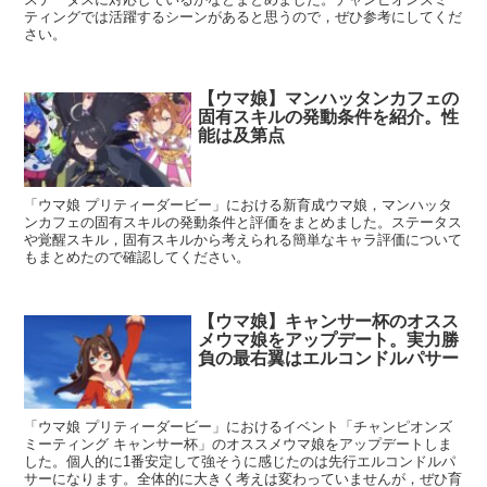
ティングでは活躍するシーンがあると思うので，ぜひ参考にしてくだ
さい。
【ウマ娘】マンハッタンカフェの
固有スキルの発動条件を紹介。性
能は及第点
「ウマ娘 プリティーダービー」における新育成ウマ娘，マンハッタ
ンカフェの固有スキルの発動条件と評価をまとめました。ステータス
や覚醒スキル，固有スキルから考えられる簡単なキャラ評価について
もまとめたので確認してください。
【ウマ娘】キャンサー杯のオスス
メウマ娘をアップデート。実力勝
負の最右翼はエルコンドルパサー
「ウマ娘 プリティーダービー」におけるイベント「チャンピオンズ
ミーティング キャンサー杯」のオススメウマ娘をアップデートしま
した。個人的に1番安定して強そうに感じたのは先行エルコンドルパ
サーになります。全体的に大きく考えは変わっていませんが，ぜひ育