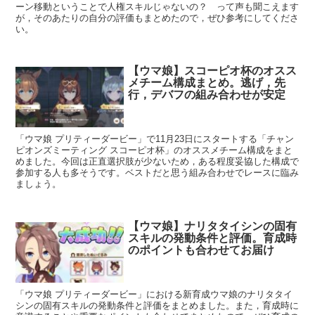
ーン移動ということで人権スキルじゃないの？ って声も聞こえます
が，そのあたりの自分の評価もまとめたので，ぜひ参考にしてくださ
い。
【ウマ娘】スコーピオ杯のオスス
メチーム構成まとめ。逃げ，先
行，デバフの組み合わせが安定
「ウマ娘 プリティーダービー」で11月23日にスタートする「チャン
ピオンズミーティング スコーピオ杯」のオススメチーム構成をまと
めました。今回は正直選択肢が少ないため，ある程度妥協した構成で
参加する人も多そうです。ベストだと思う組み合わせでレースに臨み
ましょう。
【ウマ娘】ナリタタイシンの固有
スキルの発動条件と評価。育成時
のポイントも合わせてお届け
「ウマ娘 プリティーダービー」における新育成ウマ娘のナリタタイ
シンの固有スキルの発動条件と評価をまとめました。また，育成時に