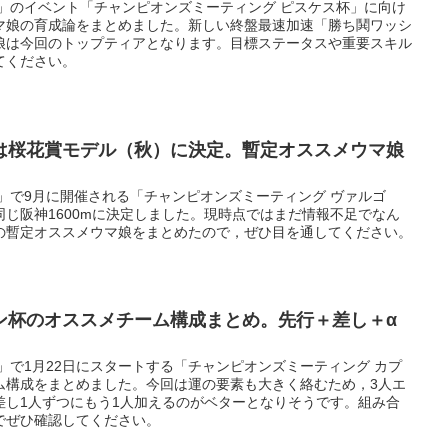
ー」のイベント「チャンピオンズミーティング ピスケス杯」に向け
マ娘の育成論をまとめました。新しい終盤最速加速「勝ち鬨ワッシ
娘は今回のトップティアとなります。目標ステータスや重要スキル
てください。
は桜花賞モデル（秋）に決定。暫定オススメウマ娘
」で9月に開催される「チャンピオンズミーティング ヴァルゴ
じ阪神1600mに決定しました。現時点ではまだ情報不足でなん
の暫定オススメウマ娘をまとめたので，ぜひ目を通してください。
ン杯のオススメチーム構成まとめ。先行＋差し＋α
」で1月22日にスタートする「チャンピオンズミーティング カプ
ム構成をまとめました。今回は運の要素も大きく絡むため，3人エ
差し1人ずつにもう1人加えるのがベターとなりそうです。組み合
でぜひ確認してください。