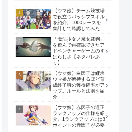
【ウマ娘】チーム競技場
で役立つパッシブスキル
を紹介。1000レースを
集計して確認してみた
「魔法少女ノ魔女裁判」
を遊んで再確認できたア
ドベンチャーゲームのす
ばらしさ【ネタバレあ
り】
【ウマ娘】白因子は継承
ウマ娘が所持するほど育
成終了時の獲得確率がア
ップ。ルールと法則を紹
介
【ウマ娘】赤因子の適正
ランクアップの仕様を紹
介。1ランクアップには3
ポイントの赤因子が必要