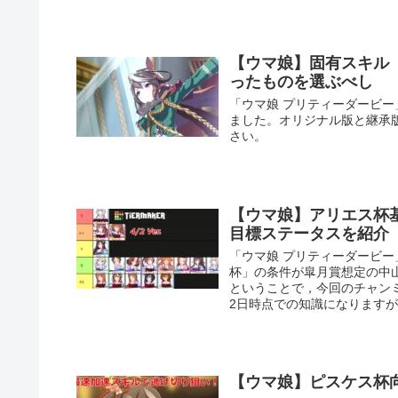
【ウマ娘】固有スキル
ったものを選ぶべし
「ウマ娘 プリティーダービ
ました。オリジナル版と継承
さい。
【ウマ娘】アリエス杯
目標ステータスを紹介
「ウマ娘 プリティーダービー
杯」の条件が皐月賞想定の中山
ということで，今回のチャン
2日時点での知識になります
【ウマ娘】ピスケス杯