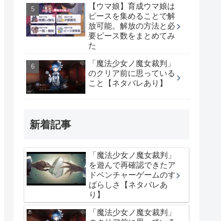
【ウマ娘】育成ウマ娘は
ピースを集めることで解
放可能。解放の方法と必
要ピース数をまとめてみ
た
「魔法少女ノ魔女裁判」
のクリア前に思っている
こと【ネタバレあり】
新着記事
「魔法少女ノ魔女裁判」
を遊んで再確認できたア
ドベンチャーゲームのす
ばらしさ【ネタバレあ
り】
「魔法少女ノ魔女裁判」