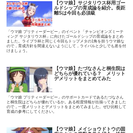
【ウマ娘】サジタリウス杯用ゴー
ルドシップの育成論を紹介。長距
離Sは今回も必須級
「ウマ娘 プリティーダービー」のイベント「チャンピオンズミーテ
ィング サジタリウス杯」に向けたゴールドシップの育成論をまとめ
ました。ライブラ杯と同じく今回もトップメタの1角を担うウマ娘な
ので，育成方針を間違えないようにして，ライバルと少しでも差を付
けましょう。
【ウマ娘】たづなさんと桐生院は
どちらが優れている？ メリット
デメリットをまとめてみた
「ウマ娘 プリティーダービー」のサポートカードであるたづなさん
と桐生院はどちらが優れているか。ある程度情報が出揃ってきました
ので，一度メリットとデメリットをまとめてみました。ぜひ比較して
育成の参考にしてください。
【ウマ娘】メイショウドトウの固