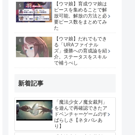
【ウマ娘】育成ウマ娘は
ピースを集めることで解
放可能。解放の方法と必
要ピース数をまとめてみ
た
【ウマ娘】だれでもでき
る「URAファイナル
ズ」優勝への育成論を紹
介。ステータスをスキル
で補うべし
新着記事
「魔法少女ノ魔女裁判」
を遊んで再確認できたア
ドベンチャーゲームのす
ばらしさ【ネタバレあ
り】