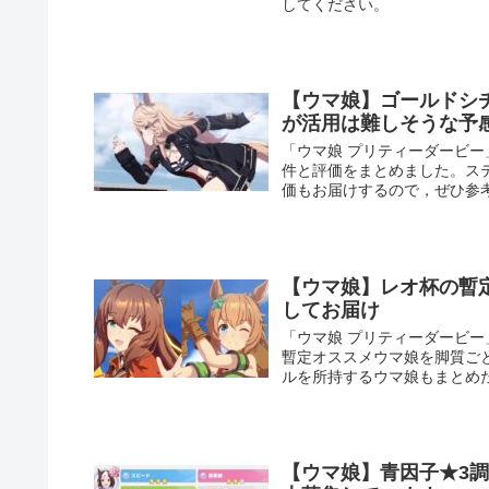
してください。
【ウマ娘】ゴールドシ
が活用は難しそうな予
「ウマ娘 プリティーダービ
件と評価をまとめました。ス
価もお届けするので，ぜひ参
【ウマ娘】レオ杯の暫
してお届け
「ウマ娘 プリティーダービー
暫定オススメウマ娘を脚質ご
ルを所持するウマ娘もまとめ
【ウマ娘】青因子★3調