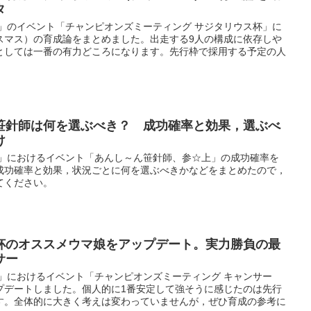
タ
ー」のイベント「チャンピオンズミーティング サジタリウス杯」に
スマス）の育成論をまとめました。出走する9人の構成に依存しや
としては一番の有力どころになります。先行枠で採用する予定の人
笹針師は何を選ぶべき？ 成功確率と効果，選ぶべ
け
ー」におけるイベント「あんし～ん笹針師、参☆上」の成功確率を
成功確率と効果，状況ごとに何を選ぶべきかなどをまとめたので，
てください。
杯のオススメウマ娘をアップデート。実力勝負の最
サー
」におけるイベント「チャンピオンズミーティング キャンサー
プデートしました。個人的に1番安定して強そうに感じたのは先行
す。全体的に大きく考えは変わっていませんが，ぜひ育成の参考に