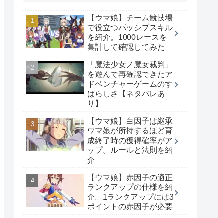
【ウマ娘】チーム競技場
で役立つパッシブスキル
を紹介。1000レースを
集計して確認してみた
「魔法少女ノ魔女裁判」
を遊んで再確認できたア
ドベンチャーゲームのす
ばらしさ【ネタバレあ
り】
【ウマ娘】白因子は継承
ウマ娘が所持するほど育
成終了時の獲得確率がア
ップ。ルールと法則を紹
介
【ウマ娘】赤因子の適正
ランクアップの仕様を紹
介。1ランクアップには3
ポイントの赤因子が必要