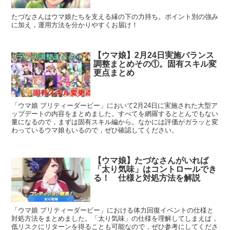
たづなさんはウマ娘たちを支える縁の下の力持ち。ポイント別の強み
に加え，運用方法を分かりやすくお届け！
【ウマ娘】2月24日実施バランス
調整まとめその①。固有スキル変
更点まとめ
「ウマ娘 プリティーダービー」において2月24日に実施された大型ア
ップデートの内容をまとめました。すべてを網羅するととんでもない
量になるので，まずは固有スキル編から。なかには評価がガラッと変
わっているウマ娘もいるので，ぜひ確認してください。
【ウマ娘】たづなさんがいれば
「太り気味」はコントロールでき
る！ 仕様と対処方法を解説
「ウマ娘 プリティーダービー」における体力回復イベントの仕様と
対処方法をまとめました。「太り気味」の仕様を理解してしまえば，
低リスクにリターンを得ることも可能なので，ぜひ参考にしてくださ